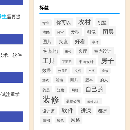
标签
考生
需要提
农村
你可以
别墅
专业
图层
图像
发型
功能
卧室
好看
头发
图片
字体
宅基地
室内设计
客厅
宋代
技术、软件
房子
工具
平面设计
平面图
效果
文件
效果图
文字
春节
照片
的人
滤镜
版本
游戏
自己的
的是
短发
网站
考试注重学
装修
装修公司
装修设计
软件
进深
都是
设计师
风格
面积
颜色