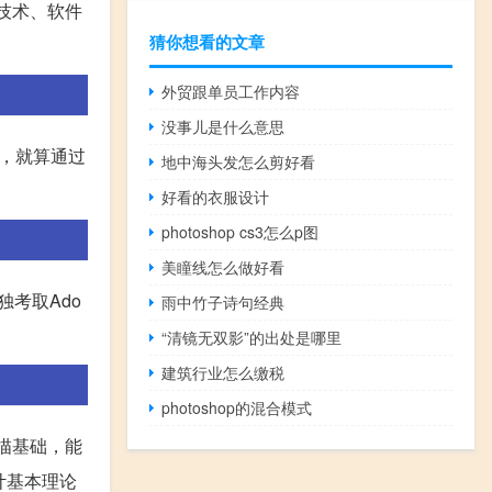
技术、软件
猜你想看的文章
外贸跟单员工作内容
没事儿是什么意思
数，就算通过
地中海头发怎么剪好看
好看的衣服设计
photoshop cs3怎么p图
美瞳线怎么做好看
独考取Ado
雨中竹子诗句经典
“清镜无双影”的出处是哪里
建筑行业怎么缴税
photoshop的混合模式
描基础，能
计基本理论