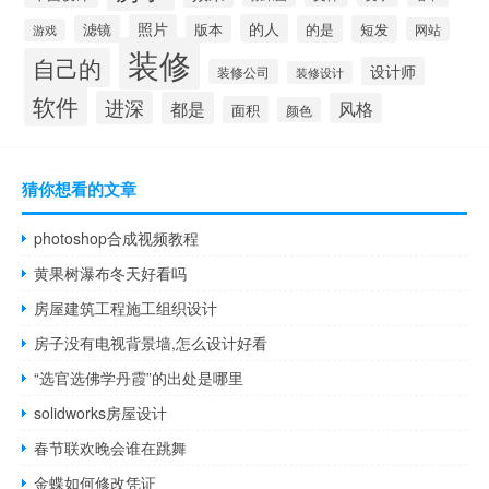
照片
的人
滤镜
版本
的是
短发
网站
游戏
装修
自己的
设计师
装修公司
装修设计
软件
进深
都是
风格
面积
颜色
猜你想看的文章
photoshop合成视频教程
黄果树瀑布冬天好看吗
房屋建筑工程施工组织设计
房子没有电视背景墙,怎么设计好看
“选官选佛学丹霞”的出处是哪里
solidworks房屋设计
春节联欢晚会谁在跳舞
金蝶如何修改凭证