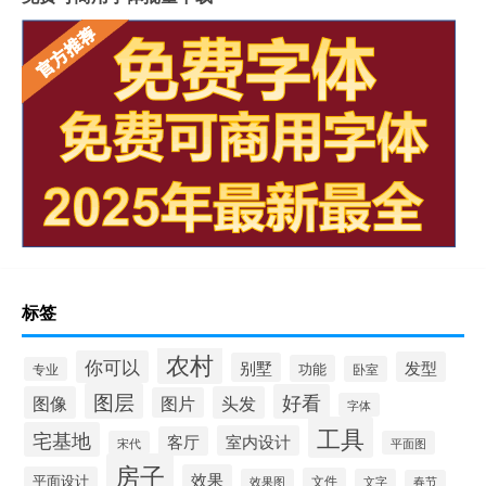
标签
农村
你可以
发型
别墅
功能
卧室
专业
图层
好看
图像
头发
图片
字体
工具
宅基地
室内设计
客厅
宋代
平面图
房子
效果
平面设计
文件
效果图
文字
春节