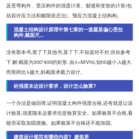
及受弯构件、受压构件的强度计算、裂缝和变形的计算(包
括容许应力法和极限状态法)、预应力混凝土结构构。
混凝土结构设计原理中第七章的一道题某偏心受拉
构件,截面尺...
没有那本书,查了下其他书,算了下,不知道对不对,供你参考
下.解:截面为300*400的矩形. 由λ=M/Vh0,知h0越小,λ越大.
而剪跨比λ越大,斜截面承载力设计。
砼强度未达设计要求，设计怎么验算?
一个办法是做回弹,证明混凝土构件强度合格,还有就是让设
计验算,强度随未达要求但是验算安全。如果验算不合格,看
能否采取加固措施。如果验算不合格还不能加固。
建筑设计规范有哪些内容?_建筑界