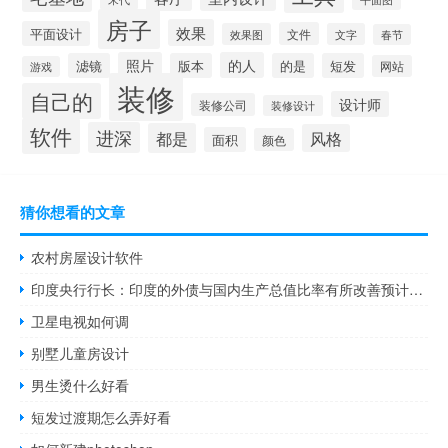
房子
效果
平面设计
文件
效果图
文字
春节
照片
的人
滤镜
版本
的是
短发
网站
游戏
装修
自己的
设计师
装修公司
装修设计
软件
进深
都是
风格
面积
颜色
猜你想看的文章
农村房屋设计软件
印度央行行长：印度的外债与国内生产总值比率有所改善预计经常账户赤字将保持可控
卫星电视如何调
别墅儿童房设计
男生烫什么好看
短发过渡期怎么弄好看