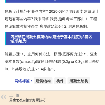
建筑设计规范有哪些内容? 2020-08-17 198阅读 建筑设计
规范有哪些内容? 我来回答 我要提问 考试三部曲 1. 工程
建设标准强制性条文(房屋建筑部分) 2. 房屋建筑制。
四层钢筋混凝土框架结构,建造于基本烈度为8度区
域,场地为Ⅰ...
解题步骤: 1、选用何种方法、原因(底部剪力法); 2、查出
基本参数(αmax,Tg)该题目未给8度(0.2g or 0.3g),题目未给
Ⅰ0、Ⅰ1类场地,抗规5.1.4条.按5。
网络标签：
建筑结构
构件
混凝土结构
上一篇
男生怎么自拍才好看技巧