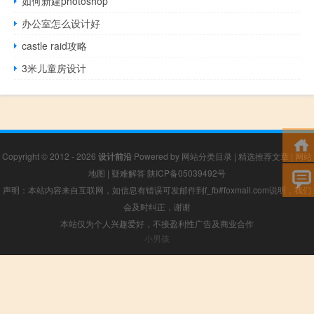
如何新建photoshop
办公室怎么设计好
castle raid攻略
3米儿童房设计
Copyright © 2012 - 2026
设计前沿
Powered by
网站分类目录
|
精选推荐文章
|
网站
地图
|
疑难解答
陕ICP备05039492号
声明：本站内容来自互联网，如信息有错误可发邮件到f_fb#foxmail.com说明，我们
会及时纠正，谢谢
本站仅为个人兴趣爱好，不接盈利性广告及商业合作
小男孩