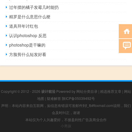
过年摆的橘子发霉几时能扔
精罗是什么意思什么梗
道具拜年讨红包
认识photoshop 反思
photoshop是干嘛的
方脸剪什么短发好看
Copyright © 2012 - 2026
设计前沿
Powered by
网站分类目录
|
精选推荐文章
|
网站
地图
|
疑难解答
陕ICP备05039492号
声明：本站内容来自互联网，如信息有错误可发邮件到f_fb#foxmail.com说明，我们
会及时纠正，谢谢
本站仅为个人兴趣爱好，不接盈利性广告及商业合作
小男孩