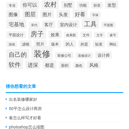
农村
你可以
发型
别墅
功能
卧室
专业
图层
好看
图像
头发
图片
字体
工具
宅基地
室内设计
客厅
宋代
平面图
房子
效果
平面设计
文件
效果图
文字
春节
照片
的人
滤镜
版本
的是
短发
网站
游戏
装修
自己的
设计师
装修公司
装修设计
软件
进深
都是
风格
面积
颜色
猜你想看的文章
出名装修哪家好
50平怎么设计两房
春怎么样写才好看
photoshop怎么缩图