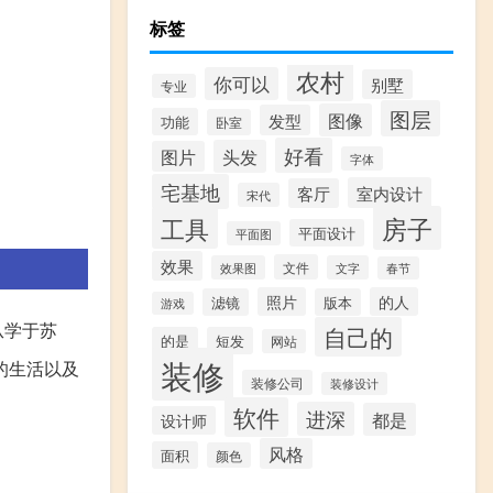
标签
农村
你可以
别墅
专业
图层
图像
发型
功能
卧室
好看
头发
图片
字体
宅基地
室内设计
客厅
宋代
房子
工具
平面设计
平面图
效果
文件
效果图
文字
春节
照片
的人
滤镜
版本
游戏
从学于苏
自己的
的是
短发
网站
装修
的生活以及
装修公司
装修设计
。
软件
进深
都是
设计师
风格
面积
颜色