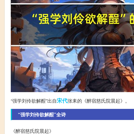
宋代
“强学刘伶欲解酲”出自
张耒的《醉宿慈氏院晨起》。
“强学刘伶欲解酲”全诗
《醉宿慈氏院晨起》