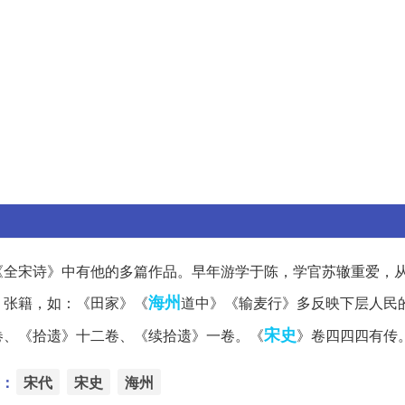
《全宋诗》中有他的多篇作品。早年游学于陈，学官苏辙重爱，
海州
、张籍，如：《田家》《
道中》《输麦行》多反映下层人民
宋史
卷、《拾遗》十二卷、《续拾遗》一卷。《
》卷四四四有传
：
宋代
宋史
海州