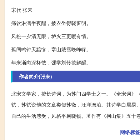
宋代 张耒
痛饮淋漓半夜醒，披衣坐得晓窗明。
风松一夕清无限，垆火三更暖有情。
孤阁鸣钟天黯惨，寒山戴雪晚峥嵘。
年来渐向深杯怯，强学刘伶欲解酲。
作者简介(张耒)
北宋文学家，擅长诗词，为苏门四学士之一。《全宋词》
轼，苏轼说他的文章类似苏辙，汪洋澹泊。其诗学白居易
自己的生活感受，风格平易晓畅。著作有《柯山集》五十
网络标签