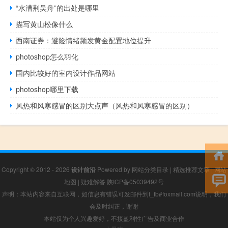
“水漕荆吴舟”的出处是哪里
描写黄山松像什么
西南证券：避险情绪频发黄金配置地位提升
photoshop怎么羽化
国内比较好的室内设计作品网站
photoshop哪里下载
风热和风寒感冒的区别大点声（风热和风寒感冒的区别）
Copyright © 2012 - 2026
设计前沿
Powered by
网站分类目录
|
精选推荐文章
|
网站
地图
|
疑难解答
陕ICP备05039492号
声明：本站内容来自互联网，如信息有错误可发邮件到f_fb#foxmail.com说明，我们
会及时纠正，谢谢
本站仅为个人兴趣爱好，不接盈利性广告及商业合作