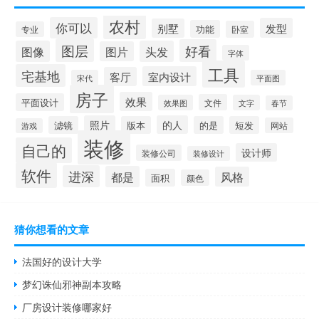
农村
你可以
发型
别墅
功能
卧室
专业
图层
好看
图像
头发
图片
字体
工具
宅基地
室内设计
客厅
宋代
平面图
房子
效果
平面设计
文件
效果图
文字
春节
照片
的人
滤镜
版本
的是
短发
网站
游戏
装修
自己的
设计师
装修公司
装修设计
软件
进深
都是
风格
面积
颜色
猜你想看的文章
法国好的设计大学
梦幻诛仙邪神副本攻略
厂房设计装修哪家好