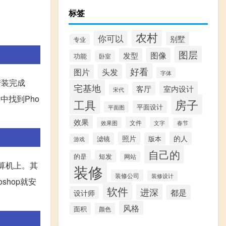
标签
农村
你可以
别墅
专业
图层
图像
发型
功能
卧室
好看
头发
图片
字体
安装完成
宅基地
室内设计
客厅
宋代
中找到Pho
房子
工具
平面设计
平面图
效果
文件
效果图
文字
春节
照片
的人
滤镜
版本
游戏
自己的
的是
短发
网站
计算机上。其
装修
装修公司
装修设计
shop就安
软件
进深
都是
设计师
风格
面积
颜色