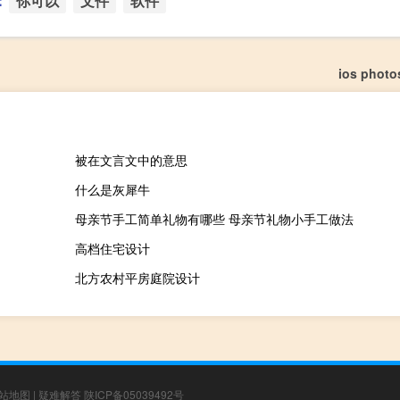
：
你可以
文件
软件
ios phot
被在文言文中的意思
什么是灰犀牛
母亲节手工简单礼物有哪些 母亲节礼物小手工做法
高档住宅设计
北方农村平房庭院设计
站地图
|
疑难解答
陕ICP备05039492号