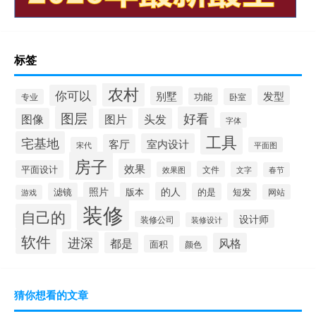
标签
农村
你可以
发型
别墅
功能
卧室
专业
图层
好看
图像
头发
图片
字体
工具
宅基地
室内设计
客厅
宋代
平面图
房子
效果
平面设计
文件
效果图
文字
春节
照片
的人
滤镜
版本
的是
短发
网站
游戏
装修
自己的
设计师
装修公司
装修设计
软件
进深
都是
风格
面积
颜色
猜你想看的文章