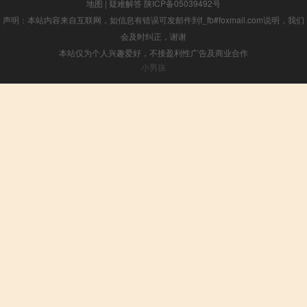
地图
|
疑难解答
陕ICP备05039492号
声明：本站内容来自互联网，如信息有错误可发邮件到f_fb#foxmail.com说明，我们
会及时纠正，谢谢
本站仅为个人兴趣爱好，不接盈利性广告及商业合作
小男孩