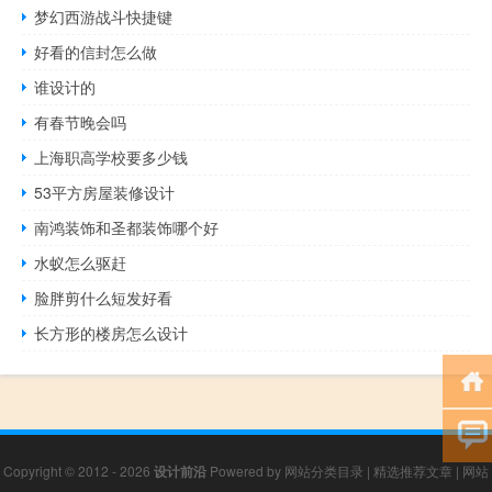
梦幻西游战斗快捷键
好看的信封怎么做
谁设计的
有春节晚会吗
上海职高学校要多少钱
53平方房屋装修设计
南鸿装饰和圣都装饰哪个好
水蚁怎么驱赶
脸胖剪什么短发好看
长方形的楼房怎么设计
Copyright © 2012 - 2026
设计前沿
Powered by
网站分类目录
|
精选推荐文章
|
网站