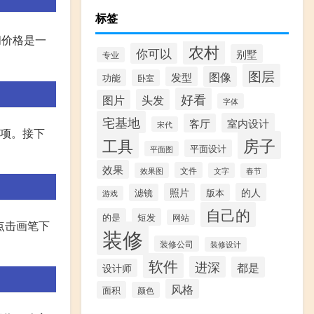
标签
阅价格是一
农村
你可以
别墅
专业
图层
图像
发型
功能
卧室
好看
头发
图片
字体
宅基地
室内设计
客厅
宋代
选项。接下
房子
工具
平面设计
平面图
效果
文件
效果图
文字
春节
照片
的人
滤镜
版本
游戏
自己的
的是
短发
网站
点击画笔下
装修
装修公司
装修设计
软件
进深
都是
设计师
风格
面积
颜色