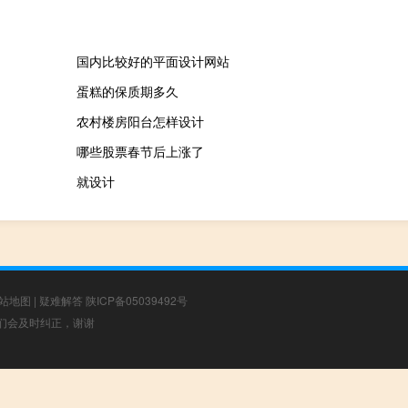
国内比较好的平面设计网站
蛋糕的保质期多久
农村楼房阳台怎样设计
哪些股票春节后上涨了
就设计
站地图
|
疑难解答
陕ICP备05039492号
，我们会及时纠正，谢谢