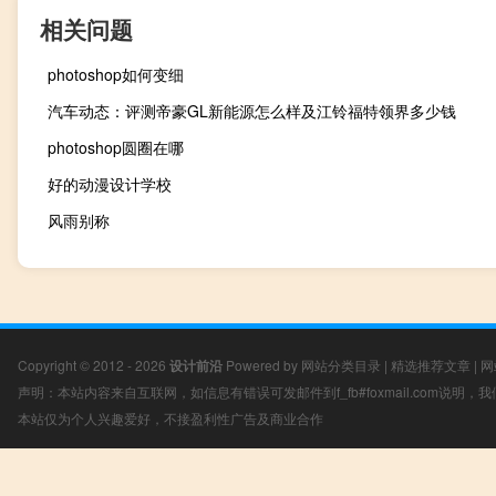
相关问题
photoshop如何变细
汽车动态：评测帝豪GL新能源怎么样及江铃福特领界多少钱
photoshop圆圈在哪
好的动漫设计学校
风雨别称
Copyright © 2012 - 2026
设计前沿
Powered by
网站分类目录
|
精选推荐文章
|
网
声明：本站内容来自互联网，如信息有错误可发邮件到f_fb#foxmail.com说明
本站仅为个人兴趣爱好，不接盈利性广告及商业合作