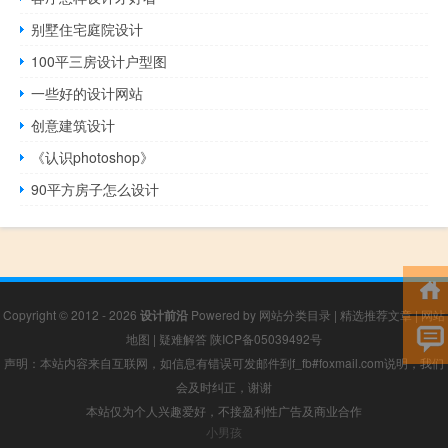
别墅住宅庭院设计
100平三房设计户型图
一些好的设计网站
创意建筑设计
《认识photoshop》
90平方房子怎么设计
Copyright © 2012 - 2026
设计前沿
Powered by
网站分类目录
|
精选推荐文章
|
网站
地图
|
疑难解答
陕ICP备05039492号
声明：本站内容来自互联网，如信息有错误可发邮件到f_fb#foxmail.com说明，我们
会及时纠正，谢谢
本站仅为个人兴趣爱好，不接盈利性广告及商业合作
小男孩