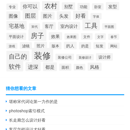
农村
你可以
发型
别墅
功能
卧室
专业
图层
好看
图像
头发
图片
字体
工具
宅基地
室内设计
客厅
宋代
平面图
房子
效果
平面设计
文件
效果图
文字
春节
照片
的人
滤镜
版本
的是
短发
网站
游戏
装修
自己的
设计师
装修公司
装修设计
软件
进深
都是
风格
面积
颜色
猜你想看的文章
堪称宋代词论第一力作的是
photoshop索引模式
长走廊怎么设计好看
客厅怎样设计才好看