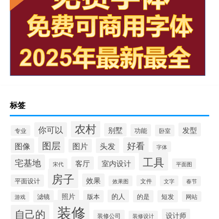
标签
农村
你可以
发型
别墅
功能
卧室
专业
图层
好看
图像
头发
图片
字体
工具
宅基地
室内设计
客厅
宋代
平面图
房子
效果
平面设计
文件
效果图
文字
春节
照片
的人
滤镜
版本
的是
短发
网站
游戏
装修
自己的
设计师
装修公司
装修设计