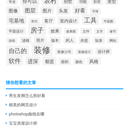
农村
你可以
发型
别墅
功能
卧室
专业
图层
好看
图像
头发
图片
字体
工具
宅基地
室内设计
客厅
宋代
平面图
房子
效果
平面设计
文件
效果图
文字
春节
照片
的人
滤镜
版本
的是
短发
网站
游戏
装修
自己的
设计师
装修公司
装修设计
软件
进深
都是
风格
面积
颜色
猜你想看的文章
男生发脚怎么剪好看
精美的网页设计
photoshop曲线在哪
宝宝房屋设计师