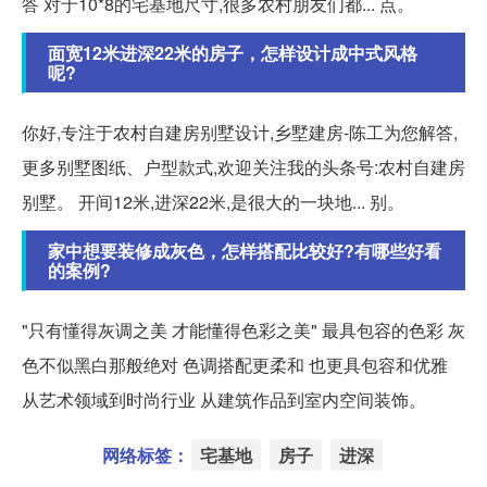
答 对于10*8的宅基地尺寸,很多农村朋友们都... 点。
面宽12米进深22米的房子，怎样设计成中式风格
呢?
你好,专注于农村自建房别墅设计,乡墅建房-陈工为您解答,
更多别墅图纸、户型款式,欢迎关注我的头条号:农村自建房
别墅。 开间12米,进深22米,是很大的一块地... 别。
家中想要装修成灰色，怎样搭配比较好?有哪些好看
的案例?
"只有懂得灰调之美 才能懂得色彩之美" 最具包容的色彩 灰
色不似黑白那般绝对 色调搭配更柔和 也更具包容和优雅
从艺术领域到时尚行业 从建筑作品到室内空间装饰。
网络标签：
宅基地
房子
进深