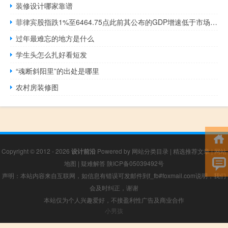
装修设计哪家靠谱
菲律宾股指跌1%至6464.75点此前其公布的GDP增速低于市场预期
过年最难忘的地方是什么
学生头怎么扎好看短发
“魂断斜阳里”的出处是哪里
农村房装修图
Copyright © 2012 - 2026
设计前沿
Powered by
网站分类目录
|
精选推荐文章
|
网站
地图
|
疑难解答
陕ICP备05039492号
声明：本站内容来自互联网，如信息有错误可发邮件到f_fb#foxmail.com说明，我们
会及时纠正，谢谢
本站仅为个人兴趣爱好，不接盈利性广告及商业合作
小男孩