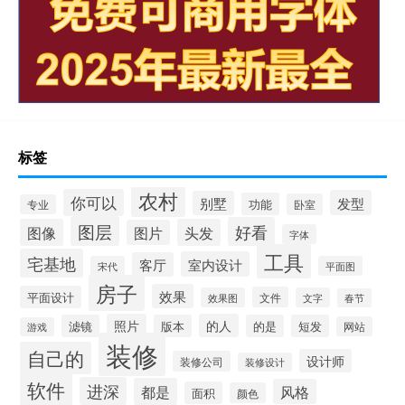
标签
农村
你可以
发型
别墅
功能
卧室
专业
图层
好看
图像
头发
图片
字体
工具
宅基地
室内设计
客厅
宋代
平面图
房子
效果
平面设计
文件
效果图
文字
春节
照片
的人
滤镜
版本
的是
短发
网站
游戏
装修
自己的
设计师
装修公司
装修设计
软件
进深
都是
风格
面积
颜色