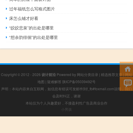
过年福纸怎么写格式图片
床怎么铺才好看
“皎皎悲泉”的出处是哪里
“想余韵徘徊”的出处是哪里
Copyright © 2012 - 2026
设计前沿
Powered by
网站分类目录
|
精选推荐文章
|
网站
地图
|
疑难解答
陕ICP备05039492号
声明：本站内容来自互联网，如信息有错误可发邮件到f_fb#foxmail.com说明，我们
会及时纠正，谢谢
本站仅为个人兴趣爱好，不接盈利性广告及商业合作
小男孩