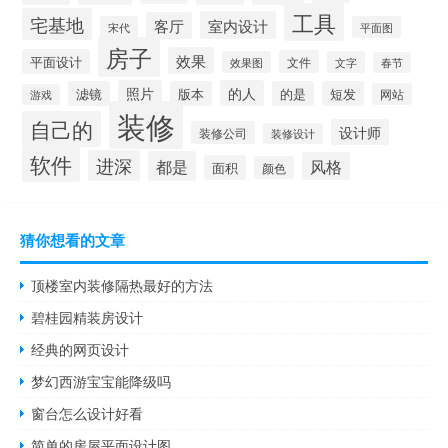
工具
宅基地
室内设计
客厅
宋代
平面图
房子
效果
平面设计
文件
效果图
文字
春节
照片
的人
滤镜
版本
的是
短发
网站
游戏
装修
自己的
设计师
装修公司
装修设计
软件
进深
都是
风格
面积
颜色
猜你想看的文章
顶楼室内装修隔热最好的方法
碧桂园精装房设计
经典的网页设计
梦幻西游宝宝能降级吗
窗台怎么设计好看
简单的房屋平面设计图