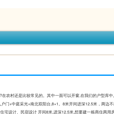
好?在农村还是比较常见的。其中一面可以开窗,在我们的户型库中
入户门+中庭采光+南北双阳台,8×1。8米开间进深12.5米，两边
宅设计、民宿设计 开间8米,进深12.5米,想要建一栋商住两用