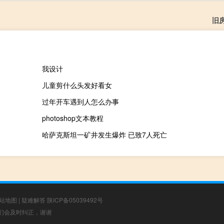
旧
我设计
儿童剪什么头发好看女
过年开车遇到人怎么办事
photoshop文本教程
哈萨克斯坦一矿井发生爆炸 已致7人死亡
站地图
|
疑难解答
陕ICP备05039492号
，我们会及时纠正，谢谢