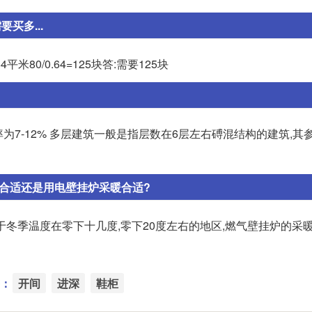
买多...
平米80/0.64=125块答:需要125块
为7-12% 多层建筑一般是指层数在6层左右磗混结构的建筑,其
合适还是用电壁挂炉采暖合适?
于冬季温度在零下十几度,零下20度左右的地区,燃气壁挂炉的采
：
开间
进深
鞋柜