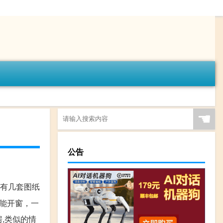
☚
公告
,有几套图纸
不能开窗，一
房,类似的情