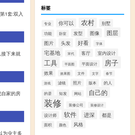
标签
第1套:双入
农村
你可以
别墅
专业
图层
图像
发型
功能
卧室
好看
头发
图片
字体
宅基地
室内设计
客厅
,接下来就
宋代
房子
工具
平面设计
平面图
效果
文件
效果图
文字
春节
照片
的人
滤镜
版本
游戏
自己的
把自家的房
的是
短发
网站
装修
装修公司
装修设计
软件
进深
都是
设计师
风格
面积
颜色
可以为业主多