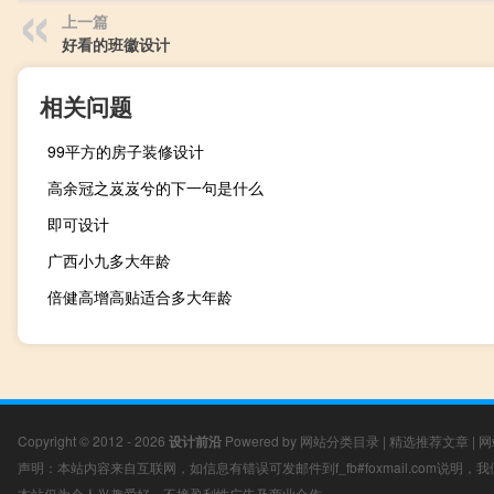
上一篇
好看的班徽设计
相关问题
99平方的房子装修设计
高余冠之岌岌兮的下一句是什么
即可设计
广西小九多大年龄
倍健高增高贴适合多大年龄
Copyright © 2012 - 2026
设计前沿
Powered by
网站分类目录
|
精选推荐文章
|
网
声明：本站内容来自互联网，如信息有错误可发邮件到f_fb#foxmail.com说明
本站仅为个人兴趣爱好，不接盈利性广告及商业合作