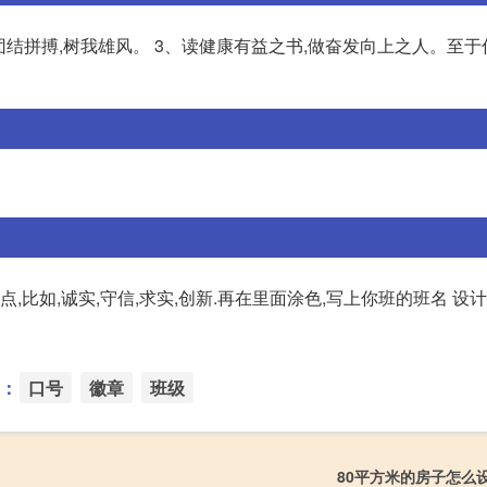
,团结拼搏,树我雄风。 3、读健康有益之书,做奋发向上之人。至
,比如,诚实,守信,求实,创新.再在里面涂色,写上你班的班名 设
：
口号
徽章
班级
80平方米的房子怎么