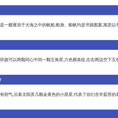
间是一艘逐浪于大海之中的帆船,船身、船帆均是书籍图案,寓意以
,班旗可以两颗同心中间一颗五角星,六色横条纹,左右两边空下五
?
富有朝气,沿着太阳弄几颗金黄色的小星星,代表了你们含辛茹苦的