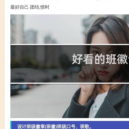
最好自己 团结,惜时
设计班级徽章(班徽)班级口号、班歌。