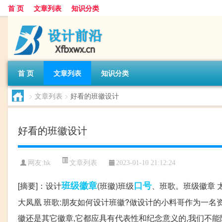
首 页
文章列表
知识分类
首 页
文章列表
知识分类
>
文章列表
>
好看的班徽设计
好看的班徽设计
文章列表
网友:
hk
2023-01-10 21:12:24
班级
徽章
口号
[摘要]：设计
(班徽)班级
、班歌。班级徽章 太
大凤凰 班歌:朋友如何设计班徽?做设计的小料哥作为一名
徽还是其它徽章,它都应具有代表性和纪念意义的,我们不能随