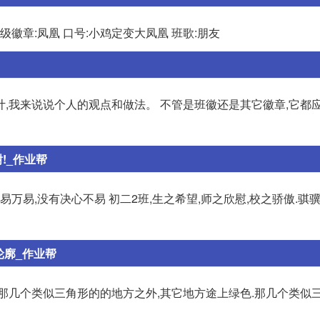
班级徽章:凤凰 口号:小鸡定变大凤凰 班歌:朋友
,我来说说个人的观点和做法。 不管是班徽还是其它徽章,它都
!_作业帮
千易万易,没有决心不易 初二2班,生之希望,师之欣慰,校之骄傲.骐
轮廓_作业帮
那几个类似三角形的的地方之外,其它地方途上绿色.那几个类似