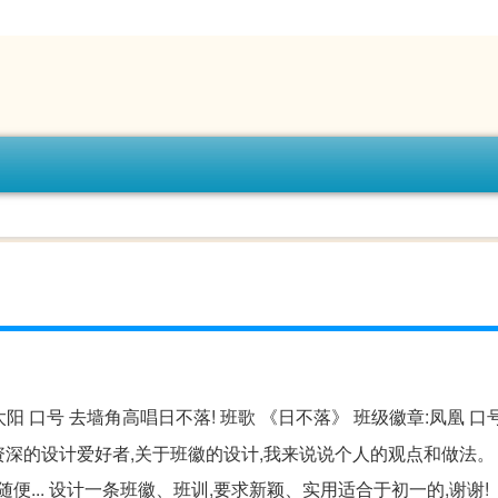
阳 口号 去墙角高唱日不落! 班歌 《日不落》 班级徽章:凤凰 口
资深的设计爱好者,关于班徽的设计,我来说说个人的观点和做法。
便... 设计一条班徽、班训,要求新颖、实用适合于初一的,谢谢!