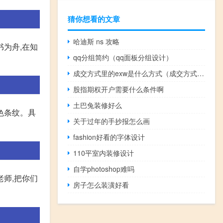
猜你想看的文章
哈迪斯 ns 攻略
书为舟,在知
qq分组简约（qq面板分组设计）
成交方式里的exw是什么方式（成交方式有哪些）
股指期权开户需要什么条件啊
土巴兔装修好么
色条纹。具
关于过年的手抄报怎么画
fashion好看的字体设计
110平室内装修设计
自学photoshop难吗
老师,把你们
房子怎么装潢好看