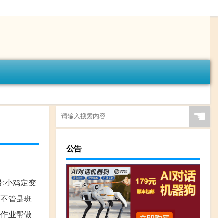
☚
公告
号:小鸡定变
 不管是班
_作业帮做