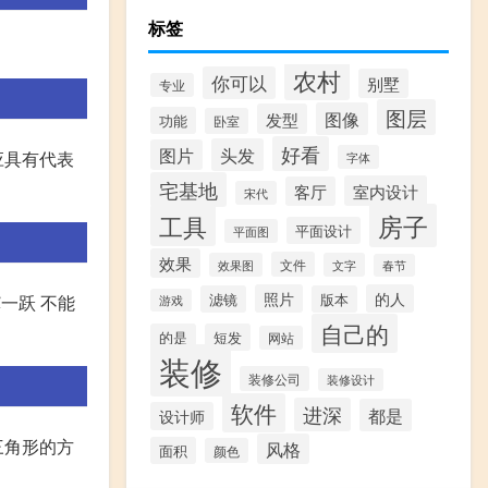
标签
农村
你可以
别墅
专业
图层
图像
发型
功能
卧室
好看
头发
图片
应具有代表
字体
宅基地
室内设计
客厅
宋代
房子
工具
平面设计
平面图
效果
文件
效果图
文字
春节
照片
的人
滤镜
版本
骥一跃 不能
游戏
自己的
的是
短发
网站
装修
装修公司
装修设计
软件
进深
都是
设计师
三角形的方
风格
面积
颜色