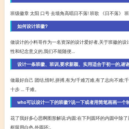
班级徽章 太阳 口号 去墙角高唱日不落! 班歌 《日不落》 
如何设计班徽?
做设计的小料哥作为一名资深的设计爱好者,关于班徽的设计
性和纪念意义的,我们不能随便...
设计一条班徽、班训,要求新颖、实用适合于初一的,谢谢
做最好自己 团结,惜时,拼搏,有为!千难万难,有了志向不难;
十步 ... 千难。
who可以设计一下的班徽?说一下或者用简笔画画一个
花了我好多心思啊图形解说:内圆:在下列圆环的内圆中除了
框留用白色.外圆环:。