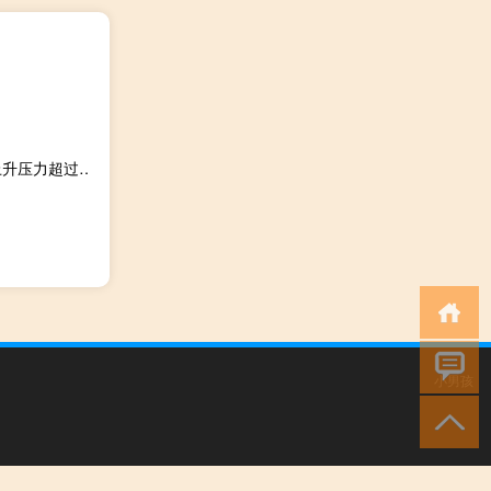
太平洋投资管理公司：人口增长和GDP增长对排放产生的上升压力超过能源和碳强度对排放产生的压力
小男孩