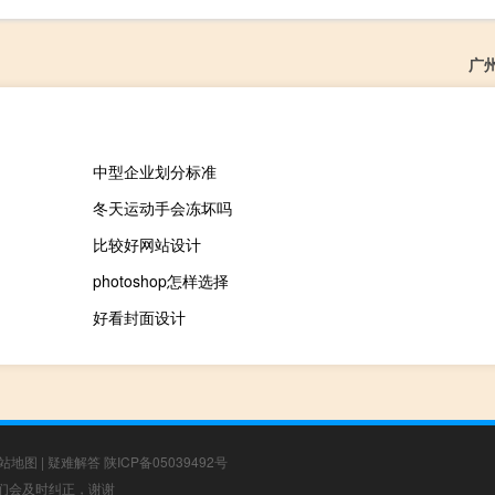
广
中型企业划分标准
冬天运动手会冻坏吗
比较好网站设计
photoshop怎样选择
好看封面设计
站地图
|
疑难解答
陕ICP备05039492号
，我们会及时纠正，谢谢