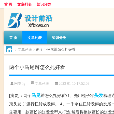
首 页
文章列表
知识分类
首 页
文章列表
知识分类
>
文章列表
>
两个小马尾辫怎么扎好看
两个小马尾辫怎么扎好看
文章列表
网友:
lg
2023-01-10 17:52:09
马尾
头发
[摘要]：两个
辫怎么扎好看?1、先用梳子将
梳理
束头发,并进行扭转成发辫。 4、一手拿住扭转发辫的发尾
先要用一款蓬松的短发发型来打造,然后将整款蓬松的短发发