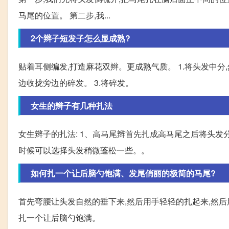
马尾的位置。 第二步,我...
2个辫子短发子怎么显成熟?
贴着耳侧编发,打造麻花双辫。更成熟气质。 1.将头发中分
边收拢旁边的碎发。 3.将碎发。
女生的辫子有几种扎法
女生辫子的扎法: 1、高马尾辫首先扎成高马尾之后将头发
时候可以选择头发稍微蓬松一些。。
如何扎一个让后脑勺饱满、发尾俏丽的极简的马尾?
首先弯腰让头发自然的垂下来,然后用手轻轻的扎起来,然后
扎一个让后脑勺饱满。