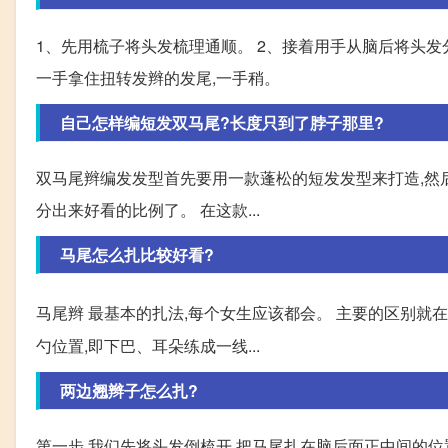
1、先用梳子将头发梳理通顺。 2、接着用手从脑后将头发
一手拿住扭转发辫的发尾,一手稍。
自己怎样编短发双马尾?长度只到了脖子那里?
双马尾辫编发发型首先要用一款蓬松的短发发型来打造,然后
分出来好看的比例了。 在这款...
马尾怎么扎比较好看?
马尾辫 最基本的扎法,每个女生应该都会。 主要的区别就
勺位置,即下巴、耳朵练成一线...
两边翘辫子怎么扎?
第一步,我们先将头发倒梳开,把马尾扎在脑后面正中间的位