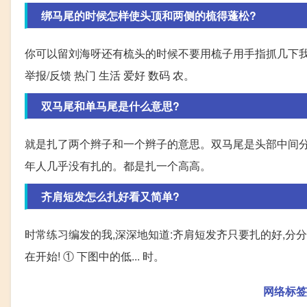
绑马尾的时候怎样使头顶和两侧的梳得蓬松?
你可以留刘海呀还有梳头的时候不要用梳子用手指抓几下我
举报/反馈 热门 生活 爱好 数码 农。
双马尾和单马尾是什么意思?
就是扎了两个辫子和一个辫子的意思。双马尾是头部中间分
年人几乎没有扎的。都是扎一个高高。
齐肩短发怎么扎好看又简单?
时常练习编发的我,深深地知道:齐肩短发齐只要扎的好,分分
在开始! ① 下图中的低... 时。
网络标签