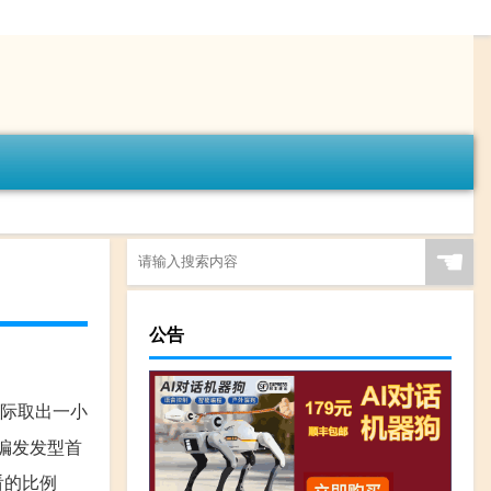
☚
公告
耳际取出一小
编发发型首
看的比例