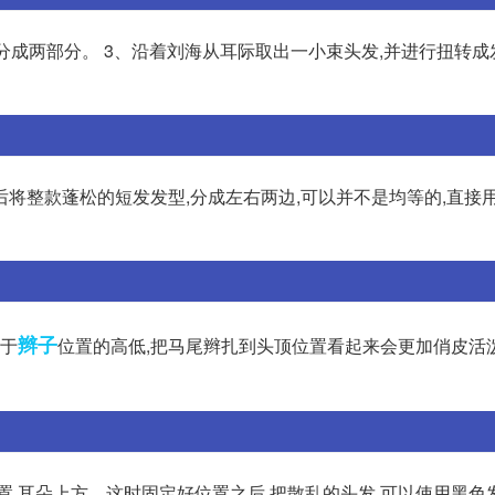
分成两部分。 3、沿着刘海从耳际取出一小束头发,并进行扭转成发
将整款蓬松的短发发型,分成左右两边,可以并不是均等的,直接
辫子
在于
位置的高低,把马尾辫扎到头顶位置看起来会更加俏皮活泼
置,耳朵上方。这时固定好位置之后,把散乱的头发,可以使用黑色