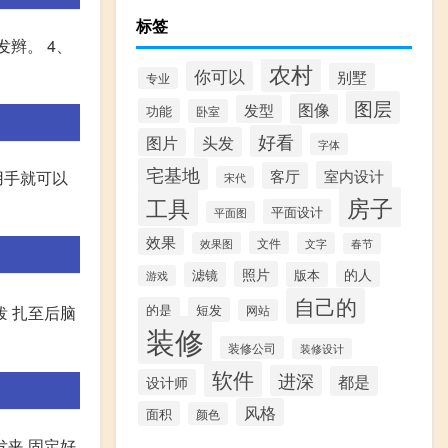
标签
辫。 4、
农村
你可以
别墅
专业
图层
图像
发型
功能
卧室
好看
头发
图片
字体
宅基地
室内设计
客厅
用手就可以
宋代
房子
工具
平面设计
平面图
效果
文件
效果图
文字
春节
照片
的人
滤镜
版本
游戏
自己的
的是
短发
 扎至后脑
网站
装修
装修公司
装修设计
软件
进深
都是
设计师
风格
面积
颜色
发夹,固定好