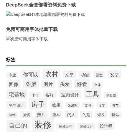
DeepSeek全套部署资料免费下载
免费可商用字体批量下载
标签
农村
你可以
发型
别墅
功能
卧室
专业
图层
好看
图像
头发
图片
字体
工具
宅基地
室内设计
客厅
宋代
平面图
房子
效果
平面设计
文件
效果图
文字
春节
照片
的人
滤镜
版本
的是
短发
网站
游戏
装修
自己的
设计师
装修公司
装修设计