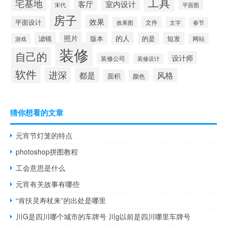
工具
宅基地
室内设计
客厅
宋代
平面图
房子
效果
平面设计
文件
效果图
文字
春节
照片
的人
滤镜
版本
的是
短发
网站
游戏
装修
自己的
设计师
装修公司
装修设计
软件
进深
都是
风格
面积
颜色
猜你想看的文章
元宵节灯笼的特点
photoshop拼图教程
工会意思是什么
元宵有关故事有哪些
“肯扶灵寿杖来”的出处是哪里
川G是四川哪个城市的车牌号 川g以前是四川哪里车牌号