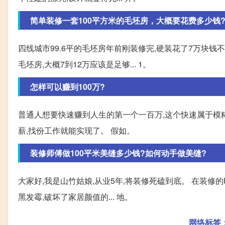
简单装修一套100平方米的毛坯房，大概要花费多少钱
四线城市99.6平的毛坯房年前刚装修完,硬装花了7万块钱
毛坯房,大概7到12万应该是足够... 1。
怎样可以赚到100万?
普通人想要快速赚到人生的第一个一百万,这个快速属于模糊时
薪,找份工作就能实现了。 假如。
装修师傅做100平米美缝多少钱?如何动手做美缝?
大家好,我是山竹姑娘,从业5年,将装修死磕到底。 在装修
黑发霉,破坏了家居颜值的... 地。
网络标签