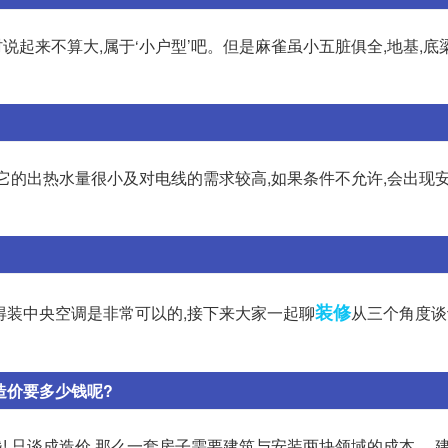
起来不算大,属于‘小户型’吧。但是麻雀虽小五脏俱全,地基,底梁
为它的出热水量很小及对电线的需求较高,如果条件不允许,会出现
装修
觉得装中央空调是非常可以的,接下来大家一起聊
从三个角度谈
造价要多少钱呢?
! 只谈成造价,那么一套房子需要建筑与安装两块领域的成本。 