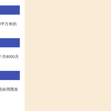
0平方米的
月8000月
到瓷砖周围发