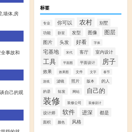
标签
,墙体,房
农村
你可以
别墅
专业
图层
图像
发型
功能
卧室
好看
头发
图片
字体
宅基地
室内设计
客厅
安全事故和
宋代
房子
工具
平面设计
平面图
效果
文件
效果图
文字
春节
照片
的人
滤镜
版本
游戏
自己的
的是
短发
谈自己的观
网站
装修
装修公司
装修设计
软件
进深
都是
设计师
风格
面积
颜色
建筑指的就