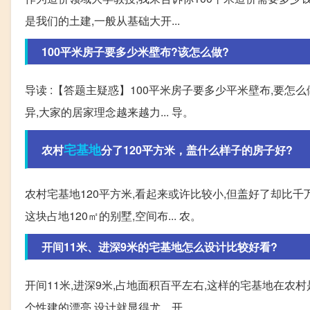
是我们的土建,一般从基础大开...
100平米房子要多少米壁布?该怎么做?
导读 :【答题主疑惑】100平米房子要多少平米壁布,要怎
异,大家的居家理念越来越力... 导。
宅基地
农村
分了120平方米，盖什么样子的房子好?
农村宅基地120平方米,看起来或许比较小,但盖好了却比
这块占地120㎡的别墅,空间布... 农。
开间11米、进深9米的宅基地怎么设计比较好看?
开间11米,进深9米,占地面积百平左右,这样的宅基地在
个性建的漂亮,设计就显得尤... 开。