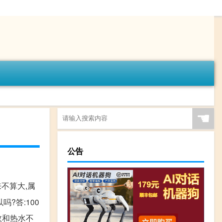
☚
公告
不算大,属
吗?答:100
故和热水不