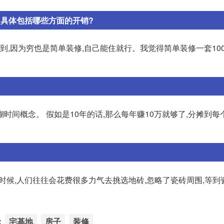
?具体包括哪些方面的开销?
不到,因为穷也是简单装修,自己能住就行。我觉得简单装修一套10
间概念。 假如是10年的话,那么每年赚10万就够了,分摊到每个
的时候,人们往往会花费很多力气去挑选地砖,忽略了瓷砖周围,等
：
宅基地
房子
装修