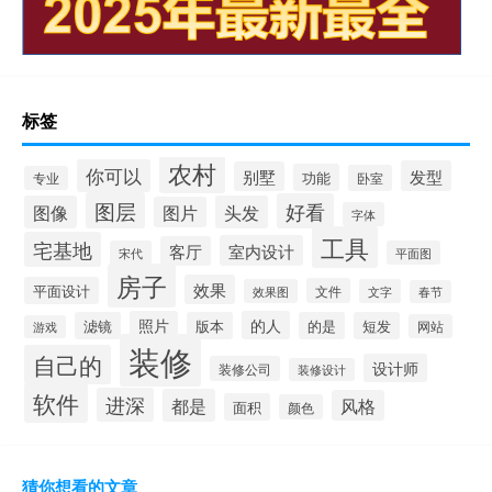
标签
农村
你可以
发型
别墅
功能
卧室
专业
图层
好看
图像
头发
图片
字体
工具
宅基地
室内设计
客厅
宋代
平面图
房子
效果
平面设计
文件
效果图
文字
春节
照片
的人
滤镜
版本
的是
短发
网站
游戏
装修
自己的
设计师
装修公司
装修设计
软件
进深
都是
风格
面积
颜色
猜你想看的文章