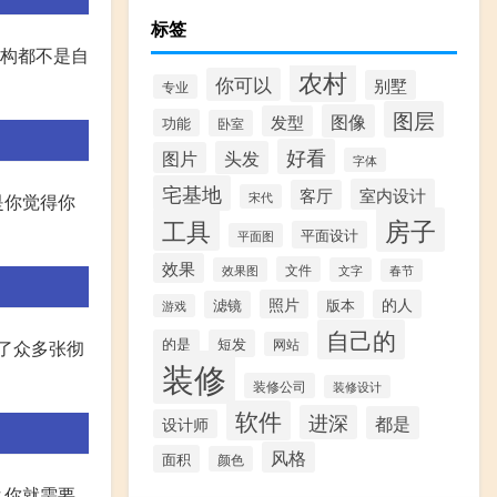
标签
结构都不是自
农村
你可以
别墅
专业
图层
图像
发型
功能
卧室
好看
头发
图片
字体
宅基地
室内设计
客厅
宋代
是你觉得你
房子
工具
平面设计
平面图
效果
文件
效果图
文字
春节
照片
的人
滤镜
版本
游戏
自己的
的是
短发
集了众多张彻
网站
装修
装修公司
装修设计
软件
进深
都是
设计师
风格
面积
颜色
么你就需要