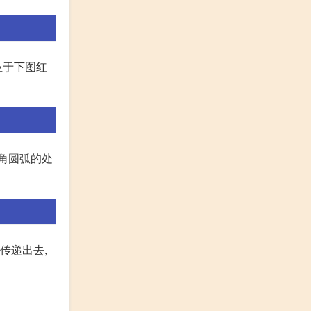
位于下图红
转角圆弧的处
传递出去,