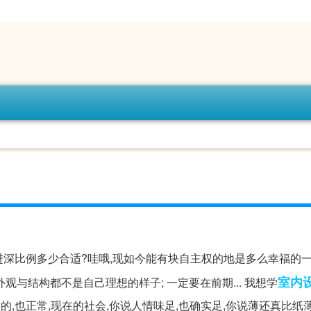
进深比例多少合适?哇哦,现如今能有块自主权的地是多么幸福的一
室内
与结构都不是自己理想的样子; 一定要在前期... 我想学
,也正常,现在的社会,你说人情味足,也确实足,你说薄还真比纸