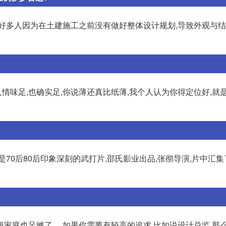
有好多人因为在土建施工之前没有做好整体设计规划,导致外观与
人情味足,也确实足,你说薄还真比纸薄,我个人认为你得定位好,就
70后80后印象深刻的武打片,邵氏影业出品,张彻导演,片中汇
家庭也足够了。 如果你需要有较高的追求,比如说设计总监,那