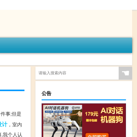
☚
公告
件事;但是
设计
，室内
薄,我个人认