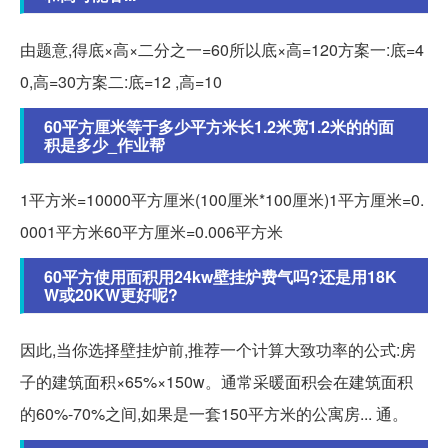
由题意,得底×高×二分之一=60所以底×高=120方案一:底=4
0,高=30方案二:底=12 ,高=10
60平方厘米等于多少平方米长1.2米宽1.2米的的面
积是多少_作业帮
1平方米=10000平方厘米(100厘米*100厘米)1平方厘米=0.
0001平方米60平方厘米=0.006平方米
60平方使用面积用24kw壁挂炉费气吗?还是用18K
W或20KW更好呢?
因此,当你选择壁挂炉前,推荐一个计算大致功率的公式:房
子的建筑面积×65%×150w。通常采暖面积会在建筑面积
的60%-70%之间,如果是一套150平方米的公寓房... 通。