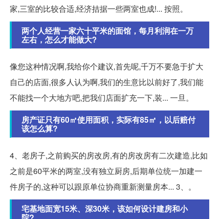
家,三室的比较合适,经济拮据一些两室也成!... 按照。
两个人经营一家六十平米的面馆，每月利润在一万
左右，怎么才能做大?
像您这种情况啊,我给你个建议,首先呢,千万不要急于扩大
自己的店面,很多人认为啊,我们的生意比以前好了,我们能
不能找一个大地方吧,把我们店面扩充一下,装... 一旦。
房产证只有60㎡使用面积，实际有85㎡，以后赔付
该怎么算?
4、老房子,之前购买的房改房,有的房改房有二次建造,比如
之前是60平米的两室,没有独立厨房,后期单位统一加建一
件房子的,这种可以跟原单位协商重新测量房本... 3、。
宅基地面宽15米、深30米，该如何设计建房和小
院?