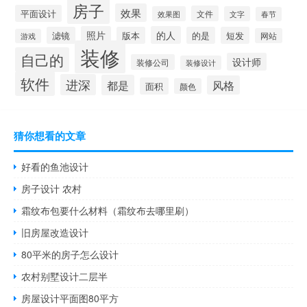
房子
效果
平面设计
文件
效果图
文字
春节
照片
的人
滤镜
版本
的是
短发
网站
游戏
装修
自己的
设计师
装修公司
装修设计
软件
进深
都是
风格
面积
颜色
猜你想看的文章
好看的鱼池设计
房子设计 农村
霜纹布包要什么材料（霜纹布去哪里刷）
旧房屋改造设计
80平米的房子怎么设计
农村别墅设计二层半
房屋设计平面图80平方