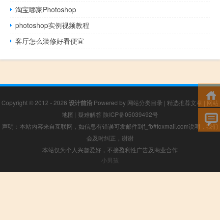
淘宝哪家Photoshop
photoshop实例视频教程
客厅怎么装修好看便宜
Copyright © 2012 - 2026
设计前沿
Powered by
网站分类目录
|
精选推荐文章
|
网站
地图
|
疑难解答
陕ICP备05039492号
声明：本站内容来自互联网，如信息有错误可发邮件到f_fb#foxmail.com说明，我们
会及时纠正，谢谢
本站仅为个人兴趣爱好，不接盈利性广告及商业合作
小男孩