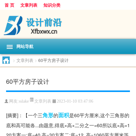
首 页
文章列表
知识分类
网站导航
>
文章列表
>
60平方房子设计
60平方房子设计
文章列表
网友:
sslake
2023-01-10 03:47:06
角形
面积
[摘要]：【一个三
的
是60平方厘米,这个三角形的
底和高可能各...由题意,得底×高×二分之一=60所以底×高=1
20方案一:底=40,高=30方案二:底=12 ,高=1060平方厘米等