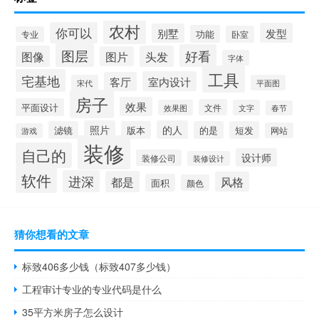
农村
你可以
发型
别墅
功能
卧室
专业
图层
好看
图像
头发
图片
字体
工具
宅基地
室内设计
客厅
宋代
平面图
房子
效果
平面设计
文件
效果图
文字
春节
照片
的人
滤镜
版本
的是
短发
网站
游戏
装修
自己的
设计师
装修公司
装修设计
软件
进深
都是
风格
面积
颜色
猜你想看的文章
标致406多少钱（标致407多少钱）
工程审计专业的专业代码是什么
35平方米房子怎么设计