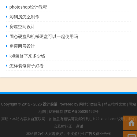
photoshop设计教程
彩钢房怎么制作
房屋空间设计
固态硬盘和机械硬盘可以一起使用吗
房屋两层设计
loft装修下来多少钱
怎样装修房子好看
Copyright © 2012 - 2026
设计前沿
Powered by
网站分类目录
|
精选推荐文章
|
网站
地图
|
疑难解答
陕ICP备05039492号
声明：本站内容来自互联网，如信息有错误可发邮件到f_fb#foxmail.com说明，我们
会及时纠正，谢谢
本站仅为个人兴趣爱好，不接盈利性广告及商业合作