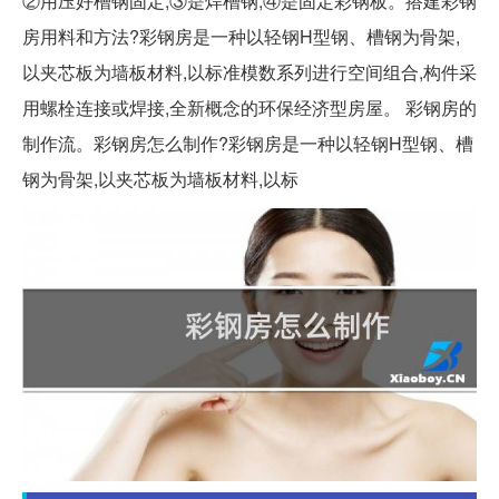
②用压好槽钢固定,③是焊槽钢,④是固定彩钢板。搭建彩钢
房用料和方法?彩钢房是一种以轻钢H型钢、槽钢为骨架,
以夹芯板为墙板材料,以标准模数系列进行空间组合,构件采
用螺栓连接或焊接,全新概念的环保经济型房屋。 彩钢房的
制作流。彩钢房怎么制作?彩钢房是一种以轻钢H型钢、槽
钢为骨架,以夹芯板为墙板材料,以标