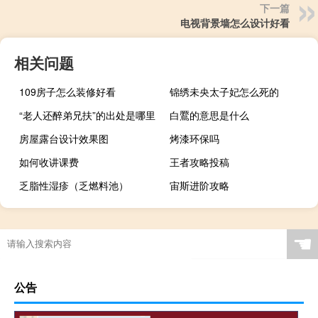
下一篇
电视背景墙怎么设计好看
相关问题
109房子怎么装修好看
锦绣未央太子妃怎么死的
“老人还醉弟兄扶”的出处是哪里
白鷢的意思是什么
房屋露台设计效果图
烤漆环保吗
如何收讲课费
王者攻略投稿
乏脂性湿疹（乏燃料池）
宙斯进阶攻略
☚
公告