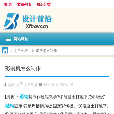
首 页
文章列表
知识分类
网站导航
>
文章列表
>
彩钢房怎么制作
彩钢房怎么制作
文章列表
网友:
cg
2023-01-10 05:54:06
彩钢
[摘要]：
房制作过程教学?①混凝土打地平,②用压好
槽钢
固定,③是焊槽钢,④是固定彩钢板。 ①混凝土打地平,