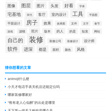
图层
好看
图像
头发
图片
字体
工具
宅基地
室内设计
客厅
宋代
平面图
房子
效果
平面设计
文件
效果图
文字
春节
照片
的人
滤镜
版本
的是
短发
网站
游戏
装修
自己的
设计师
装修公司
装修设计
软件
进深
都是
风格
面积
颜色
猜你想看的文章
animoji什么梗
小天才电话手表关机后还能定位吗
哪家装修哪家好
“惟有老人心似醉”的出处是哪里
天下第一雄关之称的是哪个关