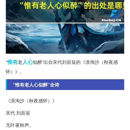
惟有
人心
“
老
似醉”出自宋代刘辰翁的《浪淘沙（秋夜感
怀）》。
“惟有老人心似醉”全诗
《浪淘沙（秋夜感怀）》
宋代 刘辰翁
无叶著秋声。