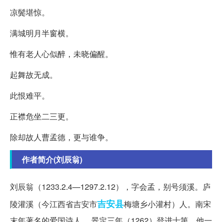
凉鬓堪惊。
满城明月半窗横。
惟有老人心似醉，未晓偏醒。
起舞故无成。
此恨难平。
正襟危坐二三更。
除却故人曹孟德，更与谁争。
作者简介(刘辰翁)
刘辰翁（1233.2.4—1297.2.12），字会孟，别号须溪。庐
吉安县
陵灌溪（今江西省吉安市
梅塘乡小灌村）人。南宋
末年著名的爱国诗人。 景定三年（1262）登进士第。他一