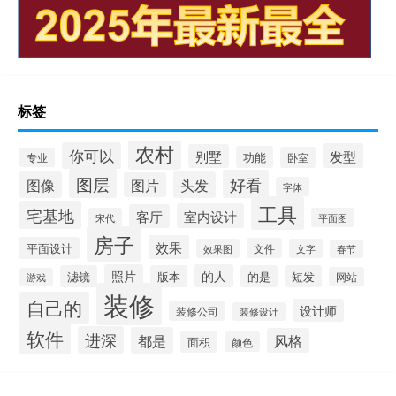
标签
农村
你可以
发型
别墅
功能
卧室
专业
图层
好看
图像
头发
图片
字体
工具
宅基地
室内设计
客厅
宋代
平面图
房子
效果
平面设计
文件
效果图
文字
春节
照片
的人
滤镜
版本
的是
短发
网站
游戏
装修
自己的
设计师
装修公司
装修设计
软件
进深
都是
风格
面积
颜色