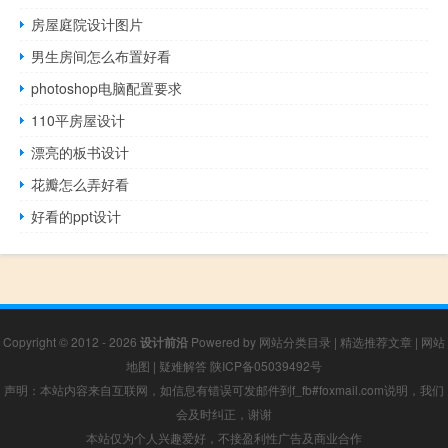
房屋庭院设计图片
男生房间怎么布置好看
photoshop电脑配置要求
110平房屋设计
漂亮的板书设计
花瓣怎么弄好看
好看的ppt设计
Copyright © 2012 - 2026
设计前沿
Powered by
网站分类目录
|
精选推荐文章
|
网站
地图
|
疑难解答
陕ICP备05039492号
声明：本站内容来自互联网，如信息有错误可发邮件到f_fb#foxmail.com说明，我们
会及时纠正，谢谢
本站仅为个人兴趣爱好，不接盈利性广告及商业合作