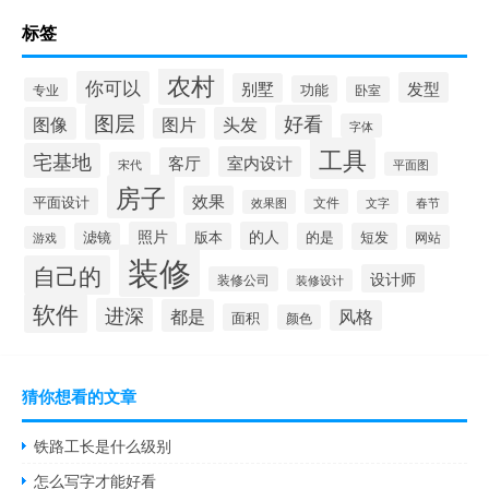
标签
农村
你可以
发型
别墅
功能
卧室
专业
图层
好看
图像
头发
图片
字体
工具
宅基地
室内设计
客厅
宋代
平面图
房子
效果
平面设计
文件
效果图
文字
春节
照片
的人
滤镜
版本
的是
短发
网站
游戏
装修
自己的
设计师
装修公司
装修设计
软件
进深
都是
风格
面积
颜色
猜你想看的文章
铁路工长是什么级别
怎么写字才能好看