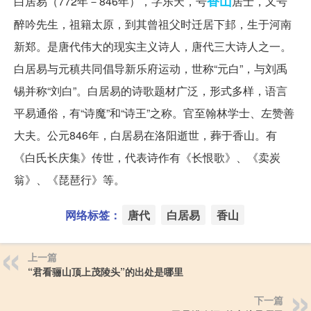
香山
白居易（772年－846年），字乐天，号
居士，又号
醉吟先生，祖籍太原，到其曾祖父时迁居下邽，生于河南
新郑。是唐代伟大的现实主义诗人，唐代三大诗人之一。
白居易与元稹共同倡导新乐府运动，世称“元白”，与刘禹
锡并称“刘白”。白居易的诗歌题材广泛，形式多样，语言
平易通俗，有“诗魔”和“诗王”之称。官至翰林学士、左赞善
大夫。公元846年，白居易在洛阳逝世，葬于香山。有
《白氏长庆集》传世，代表诗作有《长恨歌》、《卖炭
翁》、《琵琶行》等。
网络标签：
唐代
白居易
香山
上一篇
“君看骊山顶上茂陵头”的出处是哪里
下一篇