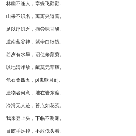
林幽不逢人，寒蝶飞翾翾.
山果不识名，离离夹道蕃。
足以疗饥乏，摘尝味甘酸。
道南蓝谷神，紫伞白纸钱。
若岁有水旱，诏使修蘋蘩。
以地清净故，献奠无荤膻。
危石叠四五，pI嵬欹且刓.
造物者何意，堆在岩东偏。
冷滑无人迹，苔点如花笺。
我来登上头，下临不测渊。
目眩手足掉，不敢低头看。