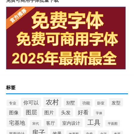
标签
农村
你可以
发型
别墅
功能
卧室
专业
图层
好看
图像
头发
图片
字体
工具
宅基地
室内设计
客厅
宋代
平面图
房子
效果
平面设计
文件
效果图
文字
春节