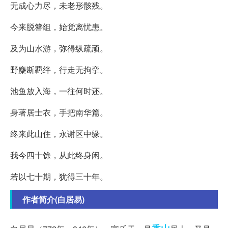
无成心力尽，未老形骸残。
今来脱簪组，始觉离忧患。
及为山水游，弥得纵疏顽。
野麋断羁绊，行走无拘挛。
池鱼放入海，一往何时还。
身著居士衣，手把南华篇。
终来此山住，永谢区中缘。
我今四十馀，从此终身闲。
若以七十期，犹得三十年。
作者简介(白居易)