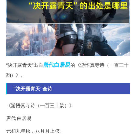
唐代
白居易
“决开露青天”出自
的《游悟真寺诗（一百三十
韵）》。
“决开露青天”全诗
《游悟真寺诗（一百三十韵）》
唐代 白居易
元和九年秋，八月月上弦。