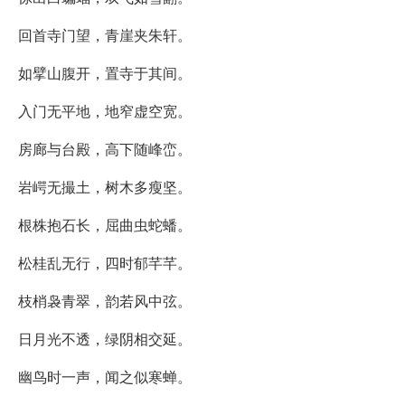
回首寺门望，青崖夹朱轩。
如擘山腹开，置寺于其间。
入门无平地，地窄虚空宽。
房廊与台殿，高下随峰峦。
岩崿无撮土，树木多瘦坚。
根株抱石长，屈曲虫蛇蟠。
松桂乱无行，四时郁芊芊。
枝梢袅青翠，韵若风中弦。
日月光不透，绿阴相交延。
幽鸟时一声，闻之似寒蝉。