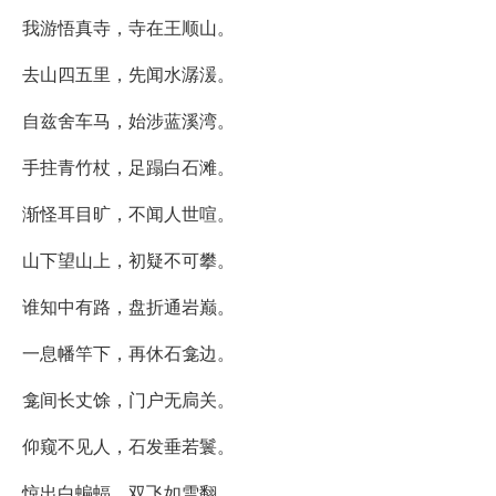
我游悟真寺，寺在王顺山。
去山四五里，先闻水潺湲。
自兹舍车马，始涉蓝溪湾。
手拄青竹杖，足蹋白石滩。
渐怪耳目旷，不闻人世喧。
山下望山上，初疑不可攀。
谁知中有路，盘折通岩巅。
一息幡竿下，再休石龛边。
龛间长丈馀，门户无扃关。
仰窥不见人，石发垂若鬟。
惊出白蝙蝠，双飞如雪翻。