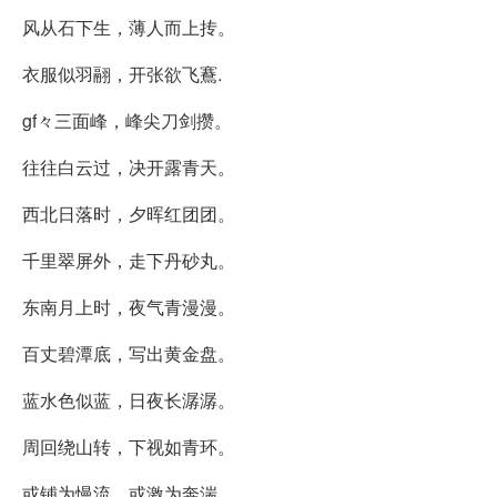
风从石下生，薄人而上抟。
衣服似羽翮，开张欲飞鶱.
gf々三面峰，峰尖刀剑攒。
往往白云过，决开露青天。
西北日落时，夕晖红团团。
千里翠屏外，走下丹砂丸。
东南月上时，夜气青漫漫。
百丈碧潭底，写出黄金盘。
蓝水色似蓝，日夜长潺潺。
周回绕山转，下视如青环。
或铺为慢流，或激为奔湍。