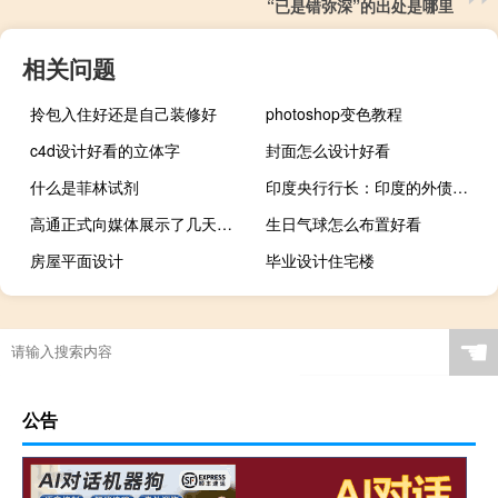
“已是错弥深”的出处是哪里
相关问题
拎包入住好还是自己装修好
photoshop变色教程
c4d设计好看的立体字
封面怎么设计好看
什么是菲林试剂
印度央行行长：印度的外债与国内生产总值比率有所改善预计经常账户赤字将保持可控
高通正式向媒体展示了几天前发布的高通骁龙X60 5G基带
生日气球怎么布置好看
房屋平面设计
毕业设计住宅楼
☚
公告