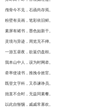
颅骨今不见，石函尚存焉。
粉壁有吴画，笔彩依旧鲜。
素屏有褚书，墨色如新干。
灵境与异迹，周览无不殚。
一游五昼夜，欲返仍盘桓。
我本山中人，误为时网牵。
牵率使读书，推挽令效官。
既登文字科，又忝谏诤员。
拙直不合时，无益同素餐。
以此自惭惕，戚戚常寡欢。