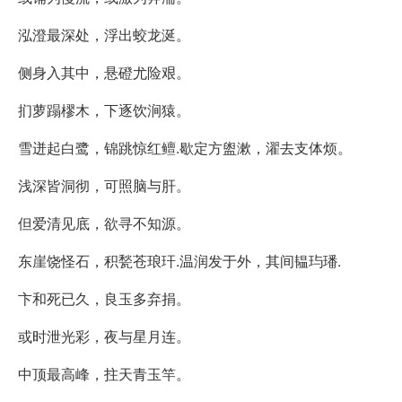
泓澄最深处，浮出蛟龙涎。
侧身入其中，悬磴尤险艰。
扪萝蹋樛木，下逐饮涧猿。
雪迸起白鹭，锦跳惊红鳣.歇定方盥漱，濯去支体烦。
浅深皆洞彻，可照脑与肝。
但爱清见底，欲寻不知源。
东崖饶怪石，积甃苍琅玕.温润发于外，其间韫玙璠.
卞和死已久，良玉多弃捐。
或时泄光彩，夜与星月连。
中顶最高峰，拄天青玉竿。