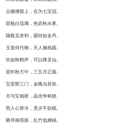
点缀佛髻上，合为七宝冠。
双瓶白琉璃，色若秋水寒。
隔瓶见舍利，圆转如金丹。
玉笛何代物，天人施祇园。
吹如秋鹤声，可以降灵仙。
是时秋方中，三五月正圆。
宝堂豁三门，金魄当其前。
月与宝相射，晶光争鲜妍。
照人心骨冷，竟夕不欲眠。
晓寻南塔路，乱竹低婵娟。