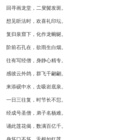
回寻画龙堂，二叟鬓发斑。
想见听法时，欢喜礼印坛。
复归泉窟下，化作龙蜿蜒。
阶前石孔在，欲雨生白烟。
往有写经僧，身静心精专。
感彼云外鸽，群飞千翩翩。
来添砚中水，去吸岩底泉。
一日三往复，时节长不愆。
经成号圣僧，弟子名杨难。
诵此莲花偈，数满百亿千。
身坏口不坏，舌根如红莲。