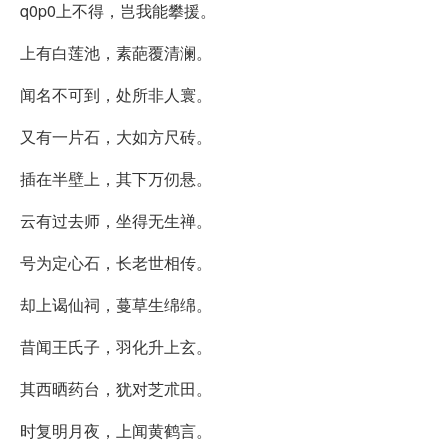
q0p0上不得，岂我能攀援。
上有白莲池，素葩覆清澜。
闻名不可到，处所非人寰。
又有一片石，大如方尺砖。
插在半壁上，其下万仞悬。
云有过去师，坐得无生禅。
号为定心石，长老世相传。
却上谒仙祠，蔓草生绵绵。
昔闻王氏子，羽化升上玄。
其西晒药台，犹对芝朮田。
时复明月夜，上闻黄鹤言。