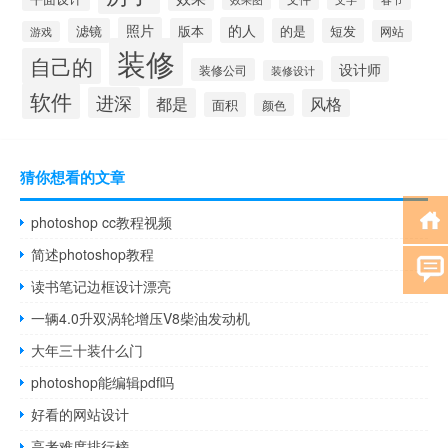
照片
的人
滤镜
版本
的是
短发
网站
游戏
装修
自己的
设计师
装修公司
装修设计
软件
进深
都是
风格
面积
颜色
猜你想看的文章
photoshop cc教程视频
简述photoshop教程
读书笔记边框设计漂亮
一辆4.0升双涡轮增压V8柴油发动机
大年三十装什么门
photoshop能编辑pdf吗
好看的网站设计
高考难度排行榜