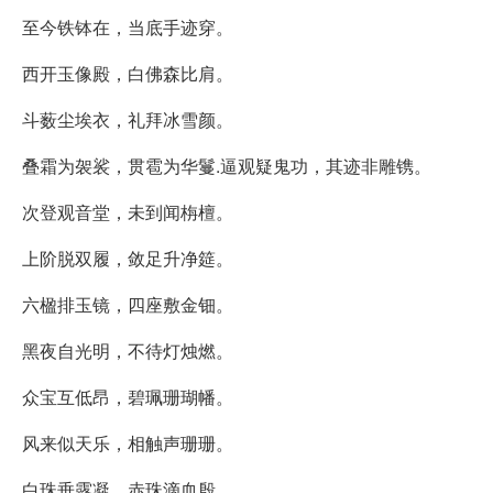
至今铁钵在，当底手迹穿。
西开玉像殿，白佛森比肩。
斗薮尘埃衣，礼拜冰雪颜。
叠霜为袈裟，贯雹为华鬘.逼观疑鬼功，其迹非雕镌。
次登观音堂，未到闻栴檀。
上阶脱双履，敛足升净筵。
六楹排玉镜，四座敷金钿。
黑夜自光明，不待灯烛燃。
众宝互低昂，碧珮珊瑚幡。
风来似天乐，相触声珊珊。
白珠垂露凝，赤珠滴血殷。