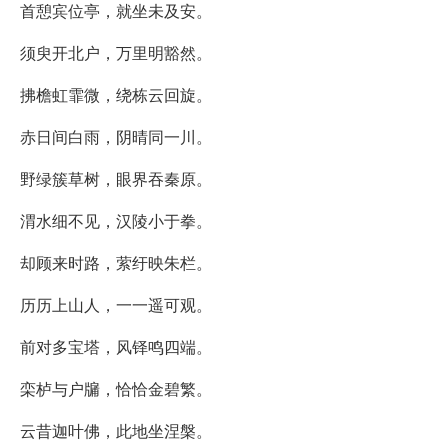
首憩宾位亭，就坐未及安。
须臾开北户，万里明豁然。
拂檐虹霏微，绕栋云回旋。
赤日间白雨，阴晴同一川。
野绿簇草树，眼界吞秦原。
渭水细不见，汉陵小于拳。
却顾来时路，萦纡映朱栏。
历历上山人，一一遥可观。
前对多宝塔，风铎鸣四端。
栾栌与户牖，恰恰金碧繁。
云昔迦叶佛，此地坐涅槃。