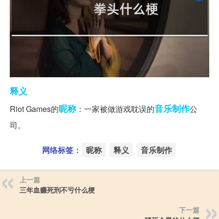
释义
昵称
音乐制作
Riot Games的
：一家被做游戏耽误的
公
司。
网络标签：
昵称
释义
音乐制作
上一篇
三年血赚死刑不亏什么梗
下一篇