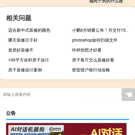
骚死个男的什么梗
相关问题
适合新中式装修的颜色
小鹏9月销量公布！月交付15310台 同比增长81% 到底什么情况嘞
哪天装修日子好
photoshop如何扫描文件
老房好装修不
咋样拍照才好看
100平方农村房子设计
房子客厅怎么装修好看
房子装修设计案例
密室猎户座行动攻略
☚
公告