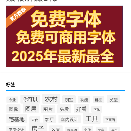
标签
农村
你可以
发型
别墅
功能
卧室
专业
图层
好看
图像
头发
图片
字体
工具
宅基地
室内设计
客厅
宋代
平面图
房子
效果
平面设计
文件
效果图
文字
春节