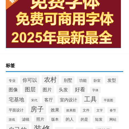
标签
农村
你可以
发型
别墅
功能
卧室
专业
图层
好看
图像
头发
图片
字体
工具
宅基地
室内设计
客厅
宋代
平面图
房子
效果
平面设计
文件
效果图
文字
春节
照片
的人
滤镜
版本
的是
短发
网站
游戏
装修