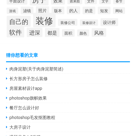
效果
平面设计
文件
效果图
文字
春节
照片
的人
滤镜
版本
的是
短发
网站
游戏
装修
自己的
设计师
装修公司
装修设计
软件
进深
都是
风格
面积
颜色
猜你想看的文章
肉身泥塑(关于肉身泥塑简述)
长方形房子怎么装修
房屋素材设计app
photoshop旗帜效果
餐厅怎么设计好
photoshop毛发抠图教程
大房子设计