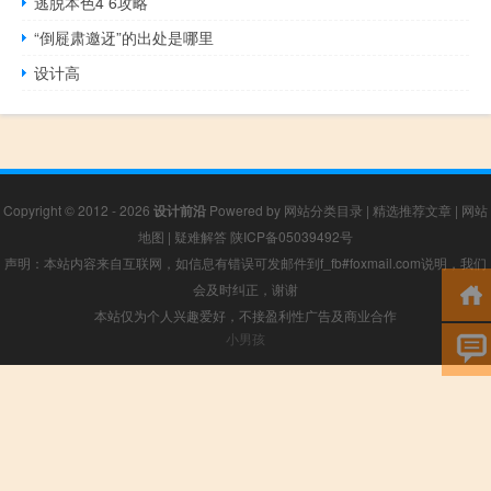
逃脱本色4 6攻略
“倒屣肃邀迓”的出处是哪里
设计高
Copyright © 2012 - 2026
设计前沿
Powered by
网站分类目录
|
精选推荐文章
|
网站
地图
|
疑难解答
陕ICP备05039492号
声明：本站内容来自互联网，如信息有错误可发邮件到f_fb#foxmail.com说明，我们
会及时纠正，谢谢
本站仅为个人兴趣爱好，不接盈利性广告及商业合作
小男孩