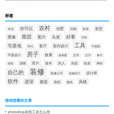
标签
农村
你可以
发型
别墅
功能
卧室
专业
图层
好看
图像
头发
图片
字体
工具
宅基地
室内设计
客厅
宋代
平面图
房子
效果
平面设计
文件
效果图
文字
春节
照片
的人
滤镜
版本
的是
短发
网站
游戏
装修
自己的
设计师
装修公司
装修设计
软件
进深
都是
风格
面积
颜色
猜你想看的文章
photoshop画笔工具怎么用