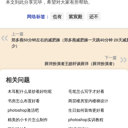
本文到此分享完毕，希望对大家有所帮助。
网络标签：
也有
紫宸殿
还不
上一篇
郑多燕50分钟左右的减肥操（郑多燕减肥操一天跳40分钟 20天减
少）
下一篇
薛洋扮演者王皓轩谈薛洋（薛洋扮演者）
相关问题
木耳配什么菜炒着好吃呢
毛笔怎么写字才好看
书房怎么布置好看
两层楼房室内楼梯设计
photoshop激活吧
生日如何装饰更好看
精美的小卡片怎么制作
photoshop实训教程