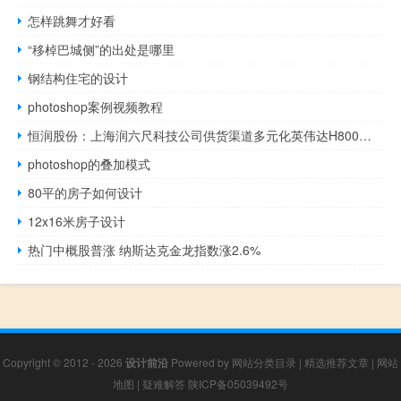
怎样跳舞才好看
“移棹巴城侧”的出处是哪里
钢结构住宅的设计
photoshop案例视频教程
恒润股份：上海润六尺科技公司供货渠道多元化英伟达H800货源稳定持续到货中
photoshop的叠加模式
80平的房子如何设计
12x16米房子设计
热门中概股普涨 纳斯达克金龙指数涨2.6%
Copyright © 2012 - 2026
设计前沿
Powered by
网站分类目录
|
精选推荐文章
|
网站
地图
|
疑难解答
陕ICP备05039492号