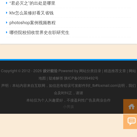
“君必灭之”的出处是哪里
ktv怎么装修好看又省钱
photoshop案例视频教程
哪些院校招收世界史在职研究生
Copyright © 2012 - 2026
设计前沿
Powered by
网站分类目录
|
精选推荐文章
|
网站
地图
|
疑难解答
陕ICP备05039492号
声明：本站内容来自互联网，如信息有错误可发邮件到f_fb#foxmail.com说明，我们
会及时纠正，谢谢
本站仅为个人兴趣爱好，不接盈利性广告及商业合作
小男孩