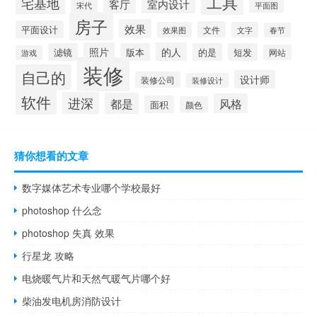
工具
宅基地
室内设计
客厅
宋代
平面图
房子
效果
平面设计
文件
效果图
文字
春节
照片
的人
滤镜
版本
的是
短发
网站
游戏
装修
自己的
设计师
装修公司
装修设计
软件
进深
都是
风格
面积
颜色
猜你想看的文章
数字媒体艺术专业哪个学校最好
photoshop 什么念
photoshop 失真 效果
行星龙 攻略
电烧暖气片和天然气暖气片哪个好
柴油发电机房消防设计