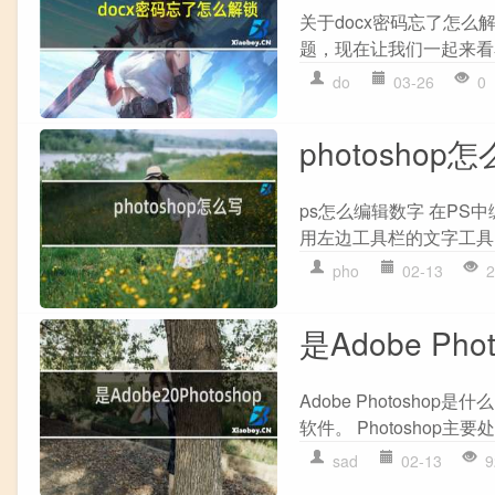
关于docx密码忘了怎么
题，现在让我们一起来看看
do
03-26
0
photoshop
ps怎么编辑数字 在PS
用左边工具栏的文字工具
pho
02-13
2
是Adobe Phot
Adobe Photoshop是什
软件。 Photoshop
sad
02-13
9