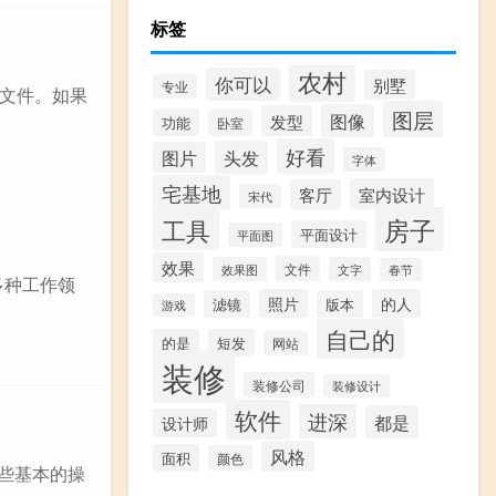
标签
农村
你可以
别墅
专业
的源文件。如果
图层
图像
发型
功能
卧室
好看
头发
图片
字体
宅基地
室内设计
客厅
宋代
房子
工具
平面设计
平面图
效果
文件
效果图
文字
春节
于多种工作领
照片
的人
滤镜
版本
游戏
自己的
的是
短发
网站
装修
装修公司
装修设计
软件
进深
都是
设计师
风格
面积
颜色
一些基本的操