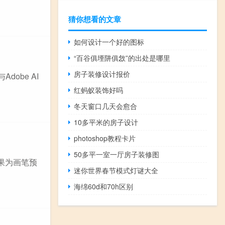
猜你想看的文章
如何设计一个好的图标
“百谷俱堙阱俱敜”的出处是哪里
房子装修设计报价
dobe AI
红蚂蚁装饰好吗
冬天窗口几天会愈合
10多平米的房子设计
photoshop教程卡片
50多平一室一厅房子装修图
苹果为画笔预
迷你世界春节模式灯谜大全
海绵60d和70h区别