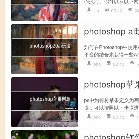
作技巧。你可以从以下两个
zlp
02-13
2
photoshop a
如何在Photoshop中使
平台的结合来获得一些AI
pho
02-13
5
photoshop
ps中如何将苹果定义为画
设，可以按照以下步骤进行操
pho
02-13
1
photoshop