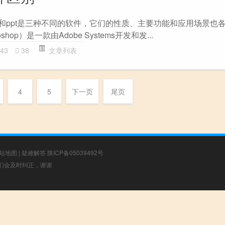
? ps、pr和ppt是三种不同的软件，它们的性质、主要功能和应用场景
oshop）是一款由Adobe Systems开发和发...
43
38
文章列表
4
5
下一页
尾页
站地图
|
疑难解答
陕ICP备05039492号
，我们会及时纠正，谢谢