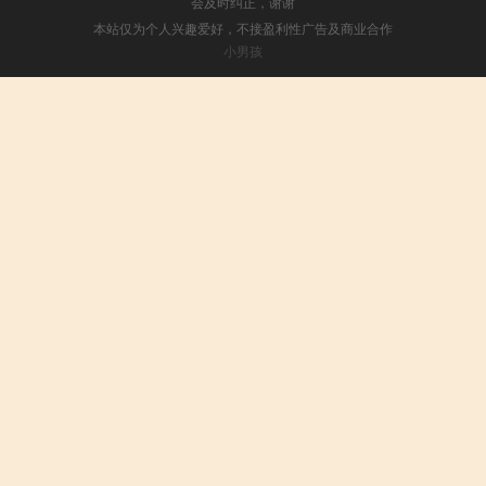
会及时纠正，谢谢
本站仅为个人兴趣爱好，不接盈利性广告及商业合作
小男孩