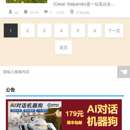
(Cesar Vialpando)是一位高尔夫...
da
05-04
0
225
手游攻略
1
2
3
4
5
6
下一页
尾页
☚
公告