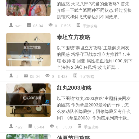
的困惑 天龙八部2武当的全攻略? 首先
介绍一下武当派两种不同状态,通过切换
挑帘式和斜飞式够达到不同效果,...
wdt
05-04
0
525
手游攻略
泰坦立方攻略
以下围绕“泰坦立方攻略”主题解决网友
的困惑 塔塔守卫战泰坦立方推荐? 1.主
塔 牧师塔:回蓝 属性把血抬到1000,剩下
全法伤 2.法C 狂风塔:攻击距离...
ttl
05-04
0
428
手游攻略
红丸2003攻略
以下围绕“红丸2003攻略”主题解决网友
的困惑 作为拳皇2003最冷的一作，怎
么发动队长隐藏技，阿修隐藏又有什么
用? 《拳皇2003》作为该系列第十款...
hw2
05-04
0
303
手游攻略
仲夏节日攻略