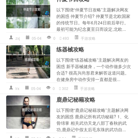
以下围绕“仲夏节日攻略”主题解决网友
的困惑 仲夏节介绍? 仲夏节是北欧国家
的传统节日。每年6月24日前后举行。
最初可能为纪念夏至日而设定,北欧...
zxj
05-04
0
493
手游攻略
练器械攻略
以下围绕“练器械攻略”主题解决网友的
困惑 新手器械健身，一个动作做多少次
合适? 很高兴尚形君来解答这道问题。
在健身房中动作安排一直都是很...
lrx
05-04
0
302
手游攻略
鹿鼎记秘籍攻略
以下围绕“鹿鼎记秘籍攻略”主题解决网
友的困惑 鹿鼎记所有武功秘籍? 1、化
骨绵掌 相关武功天龙八部丁春秋的武
功,鹿鼎记中假太后毛东珠的武功自...