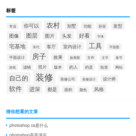
标签
农村
你可以
发型
别墅
功能
卧室
专业
图层
好看
图像
头发
图片
字体
工具
宅基地
室内设计
客厅
宋代
平面图
房子
效果
平面设计
文件
效果图
文字
春节
照片
的人
滤镜
版本
的是
短发
网站
游戏
装修
自己的
设计师
装修公司
装修设计
软件
进深
都是
风格
面积
颜色
猜你想看的文章
photoshop cs是什么
photoshop高手演示