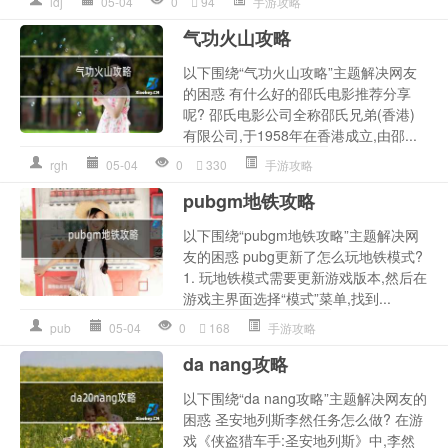
ldj
05-04
0
94
手游攻略
气功火山攻略
以下围绕“气功火山攻略”主题解决网友
的困惑 有什么好的邵氏电影推荐分享
呢? 邵氏电影公司全称邵氏兄弟(香港)
有限公司,于1958年在香港成立,由邵...
rgh
05-04
0
330
手游攻略
pubgm地铁攻略
以下围绕“pubgm地铁攻略”主题解决网
友的困惑 pubg更新了怎么玩地铁模式?
1. 玩地铁模式需要更新游戏版本,然后在
游戏主界面选择“模式”菜单,找到...
pub
05-04
0
168
手游攻略
da nang攻略
以下围绕“da nang攻略”主题解决网友的
困惑 圣安地列斯李然任务怎么做? 在游
戏《侠盗猎车手:圣安地列斯》中,李然