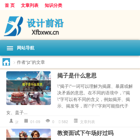
首 页
文章列表
知识分类
网站导航
>
作者“jz”的文章
揭子是什么意思
\"揭子\"一词可以理解为揭露、暴露或解
决矛盾的意思。在不同的语境中，\"揭
\"字可以有不同的含义，例如揭开、揭
示、揭发等，而\"子\"字则可能指代子
女、盖子...
jz
01-09
0
582
文章列表
教资面试下午场好过吗