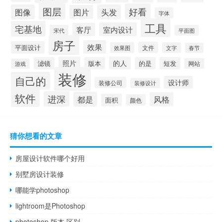
图层
好看
图像
头发
图片
字体
工具
宅基地
室内设计
客厅
宋代
平面图
房子
效果
平面设计
文件
效果图
文字
春节
照片
的人
滤镜
版本
的是
短发
网站
游戏
装修
自己的
设计师
装修公司
装修设计
软件
进深
都是
风格
面积
颜色
猜你想看的文章
房屋设计软件哪个好用
别墅房设计装修
哪能学photoshop
lightroom是Photoshop
photoshop 版本 区别