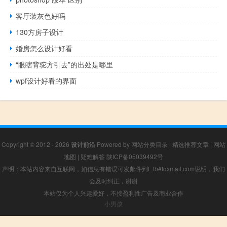
客厅装灰色好吗
130方房子设计
婚房怎么设计好看
“眼瞎背驼方引去”的出处是哪里
wpf设计好看的界面
Copyright © 2012 - 2026
设计前沿
Powered by
网站分类目录
|
精选推荐文章
|
网站
地图
|
疑难解答
陕ICP备05039492号
声明：本站内容来自互联网，如信息有错误可发邮件到f_fb#foxmail.com说明，我们
会及时纠正，谢谢
本站仅为个人兴趣爱好，不接盈利性广告及商业合作
小男孩