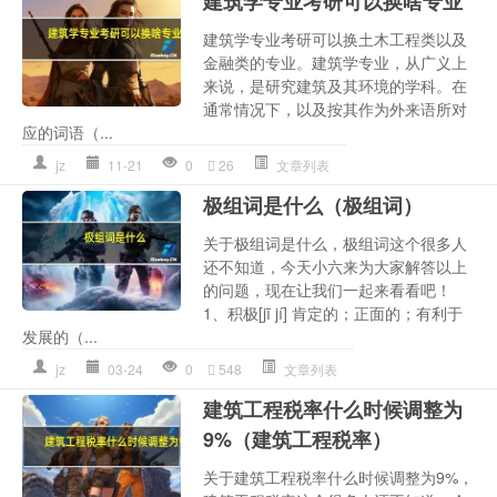
建筑学专业考研可以换啥专业
建筑学专业考研可以换土木工程类以及
金融类的专业。建筑学专业，从广义上
来说，是研究建筑及其环境的学科。在
通常情况下，以及按其作为外来语所对
应的词语（...
jz
11-21
0
26
文章列表
极组词是什么（极组词）
关于极组词是什么，极组词这个很多人
还不知道，今天小六来为大家解答以上
的问题，现在让我们一起来看看吧！
1、积极[jī jí] 肯定的；正面的；有利于
发展的（...
jz
03-24
0
548
文章列表
建筑工程税率什么时候调整为
9%（建筑工程税率）
关于建筑工程税率什么时候调整为9%，