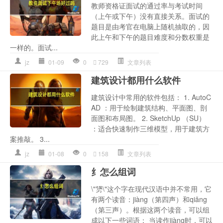
教师资格证面试的通过率与考试时间
（上午或下午）没有直接关系。面试的
题目是由考官在电脑上随机抽取的，因
此上午和下午的题目难度和分数权重是
一样的。面试...
jz
01-09
0
729
文章列表
建筑设计都用什么软件
建筑设计中常用的软件包括： 1. AutoC
AD ：用于绘制建筑结构、平面图、剖
面图和布局图。 2. SketchUp （SU）
：适合快速制作三维模型，用于建筑方
案推敲。 3...
jz
01-08
0
158
文章列表
纟怎么组词
\"勥\"这个字在现代汉语中并不常用，它
有两个读音：jiàng（第四声）和qiǎng
（第三声）。根据这两个读音，可以组
成以下一些词语： 当读作jiàng时，可以