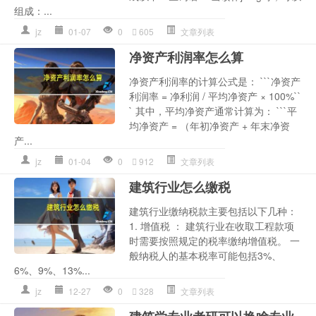
组成：...
jz
01-07
0
605
文章列表
净资产利润率怎么算
净资产利润率的计算公式是： ```净资产
利润率 = 净利润 / 平均净资产 × 100%``
` 其中，平均净资产通常计算为： ```平
均净资产 = （年初净资产 + 年末净资
产...
jz
01-04
0
912
文章列表
建筑行业怎么缴税
建筑行业缴纳税款主要包括以下几种：
1. 增值税 ： 建筑行业在收取工程款项
时需要按照规定的税率缴纳增值税。 一
般纳税人的基本税率可能包括3%、
6%、9%、13%...
jz
12-27
0
328
文章列表