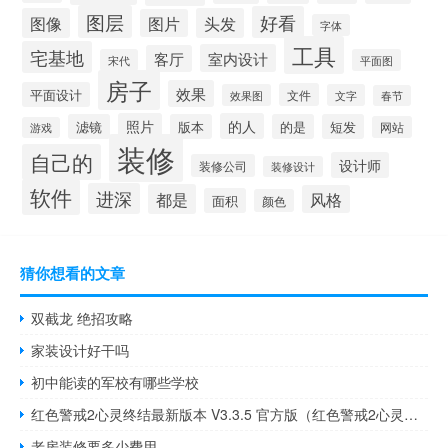
图层
好看
图像
头发
图片
字体
工具
宅基地
室内设计
客厅
宋代
平面图
房子
效果
平面设计
文件
效果图
文字
春节
照片
的人
滤镜
版本
的是
短发
网站
游戏
装修
自己的
设计师
装修公司
装修设计
软件
进深
都是
风格
面积
颜色
猜你想看的文章
双截龙 绝招攻略
家装设计好干吗
初中能读的军校有哪些学校
红色警戒2心灵终结最新版本 V3.3.5 官方版（红色警戒2心灵终结最新版本 V3.3.5 官方版功能简介）
老房装修要多少费用