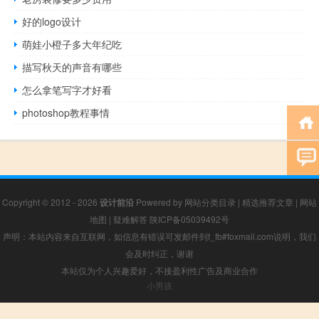
好的logo设计
萌娃小橙子多大年纪吃
描写秋天的声音有哪些
怎么拿笔写字才好看
photoshop教程事情
Copyright © 2012 - 2026
设计前沿
Powered by
网站分类目录
|
精选推荐文章
|
网站
地图
|
疑难解答
陕ICP备05039492号
声明：本站内容来自互联网，如信息有错误可发邮件到f_fb#foxmail.com说明，我们
会及时纠正，谢谢
本站仅为个人兴趣爱好，不接盈利性广告及商业合作
小男孩