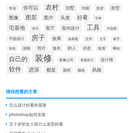
农村
你可以
发型
别墅
功能
卧室
专业
图层
好看
图像
头发
图片
字体
工具
宅基地
室内设计
客厅
宋代
平面图
房子
效果
平面设计
文件
效果图
文字
春节
照片
的人
滤镜
版本
的是
短发
网站
游戏
装修
自己的
设计师
装修公司
装修设计
软件
进深
都是
风格
面积
颜色
猜你想看的文章
怎么设计好看的眉形
photoshop如何安装
五十岁的女人留什么发型好看