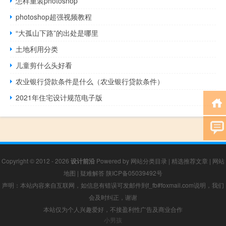
怎样重装photoshop
photoshop超强视频教程
“大孤山下路”的出处是哪里
土地利用分类
儿童剪什么头好看
农业银行贷款条件是什么（农业银行贷款条件）
2021年住宅设计规范电子版
Copyright © 2012 - 2026
设计前沿
Powered by
网站分类目录
|
精选推荐文章
|
网站
地图
|
疑难解答
陕ICP备05039492号
声明：本站内容来自互联网，如信息有错误可发邮件到f_fb#foxmail.com说明，我们
会及时纠正，谢谢
本站仅为个人兴趣爱好，不接盈利性广告及商业合作
小男孩