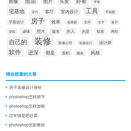
图层
好看
图像
头发
图片
字体
工具
宅基地
室内设计
客厅
宋代
平面图
房子
效果
平面设计
文件
效果图
文字
春节
照片
的人
滤镜
版本
的是
短发
网站
游戏
装修
自己的
设计师
装修公司
装修设计
软件
进深
都是
风格
面积
颜色
猜你想看的文章
房子装修设计报价
photoshop怎样拼字
photoshop怎样加框
过年啦是吧赶紧
photoshop光影教程