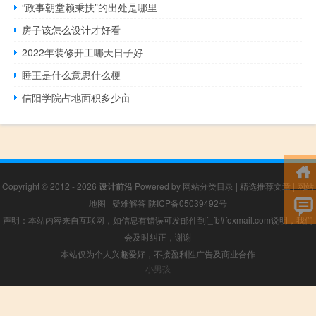
“政事朝堂赖秉扶”的出处是哪里
房子该怎么设计才好看
2022年装修开工哪天日子好
睡王是什么意思什么梗
信阳学院占地面积多少亩
Copyright © 2012 - 2026
设计前沿
Powered by
网站分类目录
|
精选推荐文章
|
网站
地图
|
疑难解答
陕ICP备05039492号
声明：本站内容来自互联网，如信息有错误可发邮件到f_fb#foxmail.com说明，我们
会及时纠正，谢谢
本站仅为个人兴趣爱好，不接盈利性广告及商业合作
小男孩