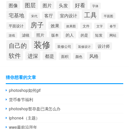
图层
好看
图像
头发
图片
字体
工具
宅基地
室内设计
客厅
宋代
平面图
房子
效果
平面设计
文件
效果图
文字
春节
照片
的人
滤镜
版本
的是
短发
网站
游戏
装修
自己的
设计师
装修公司
装修设计
软件
进深
都是
风格
面积
颜色
猜你想看的文章
photoshop如何gif
货币春节福利
photoshop暂存盘已满怎么办
iphone4（主题）
wwe最前沿拜年