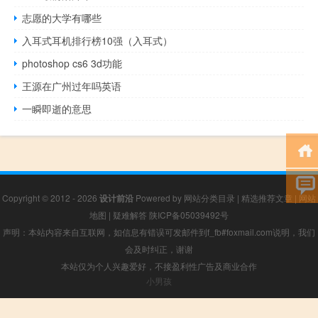
志愿的大学有哪些
入耳式耳机排行榜10强（入耳式）
photoshop cs6 3d功能
王源在广州过年吗英语
一瞬即逝的意思
Copyright © 2012 - 2026
设计前沿
Powered by
网站分类目录
|
精选推荐文章
|
网站
地图
|
疑难解答
陕ICP备05039492号
声明：本站内容来自互联网，如信息有错误可发邮件到f_fb#foxmail.com说明，我们
会及时纠正，谢谢
本站仅为个人兴趣爱好，不接盈利性广告及商业合作
小男孩