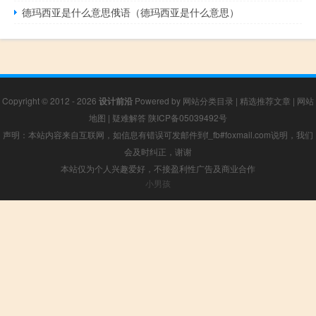
德玛西亚是什么意思俄语（德玛西亚是什么意思）
Copyright © 2012 - 2026
设计前沿
Powered by
网站分类目录
|
精选推荐文章
|
网站
地图
|
疑难解答
陕ICP备05039492号
声明：本站内容来自互联网，如信息有错误可发邮件到f_fb#foxmail.com说明，我们
会及时纠正，谢谢
本站仅为个人兴趣爱好，不接盈利性广告及商业合作
小男孩