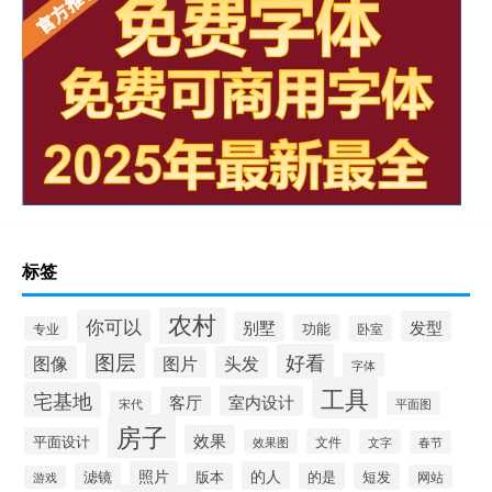
标签
农村
你可以
发型
别墅
功能
卧室
专业
图层
好看
图像
头发
图片
字体
工具
宅基地
室内设计
客厅
宋代
平面图
房子
效果
平面设计
文件
效果图
文字
春节
照片
的人
滤镜
版本
的是
短发
网站
游戏