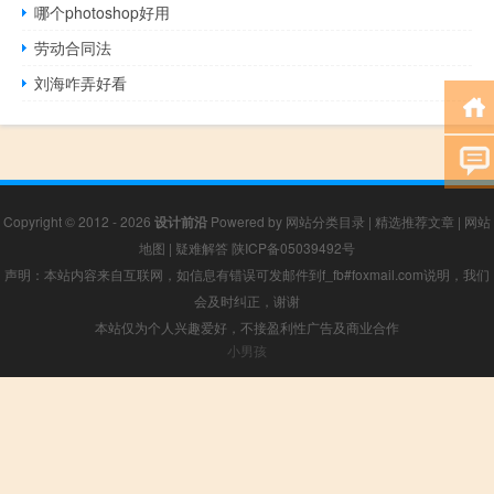
哪个photoshop好用
劳动合同法
刘海咋弄好看
Copyright © 2012 - 2026
设计前沿
Powered by
网站分类目录
|
精选推荐文章
|
网站
地图
|
疑难解答
陕ICP备05039492号
声明：本站内容来自互联网，如信息有错误可发邮件到f_fb#foxmail.com说明，我们
会及时纠正，谢谢
本站仅为个人兴趣爱好，不接盈利性广告及商业合作
小男孩