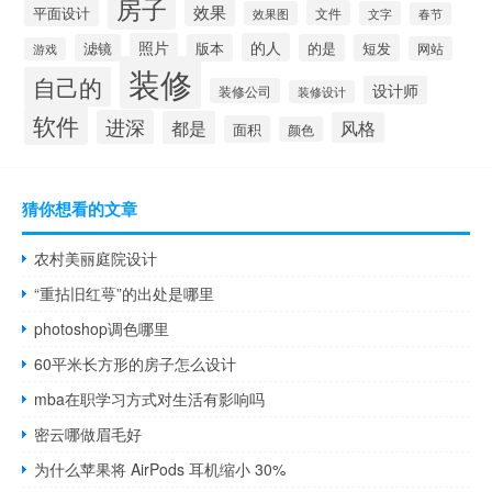
房子
效果
平面设计
文件
效果图
文字
春节
照片
的人
滤镜
版本
的是
短发
网站
游戏
装修
自己的
设计师
装修公司
装修设计
软件
进深
都是
风格
面积
颜色
猜你想看的文章
农村美丽庭院设计
“重拈旧红萼”的出处是哪里
photoshop调色哪里
60平米长方形的房子怎么设计
mba在职学习方式对生活有影响吗
密云哪做眉毛好
为什么苹果将 AirPods 耳机缩小 30%