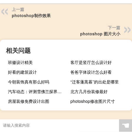
上一篇
photoshop制作效果
下一篇
photoshop 图片大小
相关问题
班徽设计精美
客厅是竖厅怎么设计好
好看的建筑设计
爸爸字体设计怎么好看
今朝装饰真有那么好吗
“迁客蓬蒿暮”的出处是哪里
汽车动态：评测雪佛兰探界者怎么样及广汽传祺GS8多少钱
北方几月份装修最好
房屋装修免费设计出图
photoshop修改图片尺寸
☚