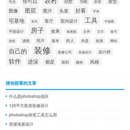
农村
你可以
发型
别墅
功能
卧室
专业
图层
好看
图像
头发
图片
字体
工具
宅基地
室内设计
客厅
宋代
平面图
房子
效果
平面设计
文件
效果图
文字
春节
照片
的人
滤镜
版本
的是
短发
网站
游戏
装修
自己的
设计师
装修公司
装修设计
软件
进深
都是
风格
面积
颜色
猜你想看的文章
什么是photoshop选区
120平方新房装修设计
photoshop画笔工具怎么用
房屋地基设计