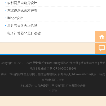
农村两层自建房设计
东北虎怎么画才好看
lhlogo设计
星月菩提冬天上色吗
电子计算器ce是什么键
Copyright © 2012 - 2026
设计前沿
Powered by
网站分类目录
|
精选推荐文章
|
网站
地图
|
疑难解答
陕ICP备05039492号
声明：本站内容来自互联网，如信息有错误可发邮件到f_fb#foxmail.com说明，我们
会及时纠正，谢谢
本站仅为个人兴趣爱好，不接盈利性广告及商业合作
小男孩