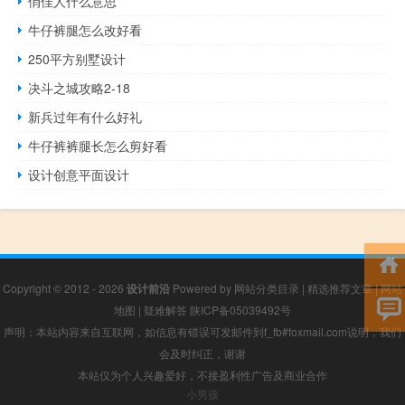
俏佳人什么意思
牛仔裤腿怎么改好看
250平方别墅设计
决斗之城攻略2-18
新兵过年有什么好礼
牛仔裤裤腿长怎么剪好看
设计创意平面设计
Copyright © 2012 - 2026
设计前沿
Powered by
网站分类目录
|
精选推荐文章
|
网站
地图
|
疑难解答
陕ICP备05039492号
声明：本站内容来自互联网，如信息有错误可发邮件到f_fb#foxmail.com说明，我们
会及时纠正，谢谢
本站仅为个人兴趣爱好，不接盈利性广告及商业合作
小男孩