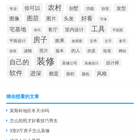
农村
你可以
发型
别墅
功能
卧室
专业
图层
好看
图像
头发
图片
字体
工具
宅基地
室内设计
客厅
宋代
平面图
房子
效果
平面设计
文件
效果图
文字
春节
照片
的人
滤镜
版本
的是
短发
网站
游戏
装修
自己的
设计师
装修公司
装修设计
软件
进深
都是
风格
面积
颜色
猜你想看的文章
莫斯科地区冬天冷吗
怎么拍照才好看技巧男生
3室2厅房子怎么装修