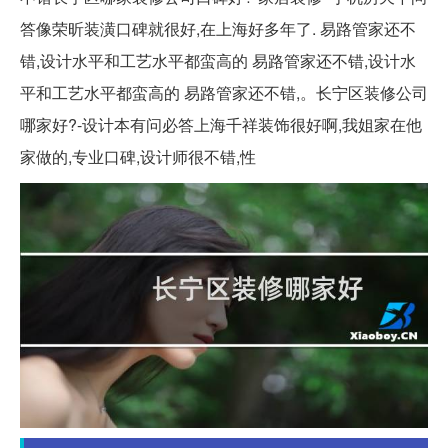
答像荣昕装潢口碑就很好,在上海好多年了. 易路管家还不
错,设计水平和工艺水平都蛮高的 易路管家还不错,设计水
平和工艺水平都蛮高的 易路管家还不错,。长宁区装修公司
哪家好?-设计本有问必答上海千祥装饰很好啊,我姐家在他
家做的,专业口碑,设计师很不错,性