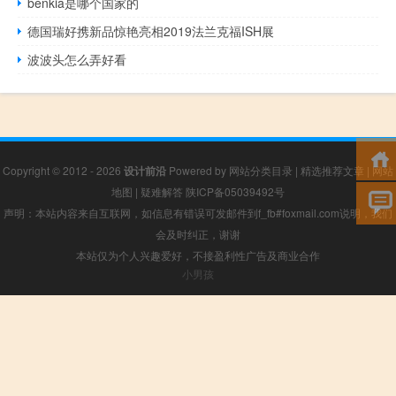
benkia是哪个国家的
德国瑞好携新品惊艳亮相2019法兰克福ISH展
波波头怎么弄好看
Copyright © 2012 - 2026
设计前沿
Powered by
网站分类目录
|
精选推荐文章
|
网站
地图
|
疑难解答
陕ICP备05039492号
声明：本站内容来自互联网，如信息有错误可发邮件到f_fb#foxmail.com说明，我们
会及时纠正，谢谢
本站仅为个人兴趣爱好，不接盈利性广告及商业合作
小男孩