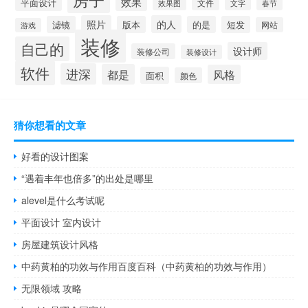
效果
平面设计
文件
效果图
文字
春节
照片
的人
滤镜
版本
的是
短发
网站
游戏
装修
自己的
设计师
装修公司
装修设计
软件
进深
都是
风格
面积
颜色
猜你想看的文章
好看的设计图案
“遇着丰年也倍多”的出处是哪里
alevel是什么考试呢
平面设计 室内设计
房屋建筑设计风格
中药黄柏的功效与作用百度百科（中药黄柏的功效与作用）
无限领域 攻略