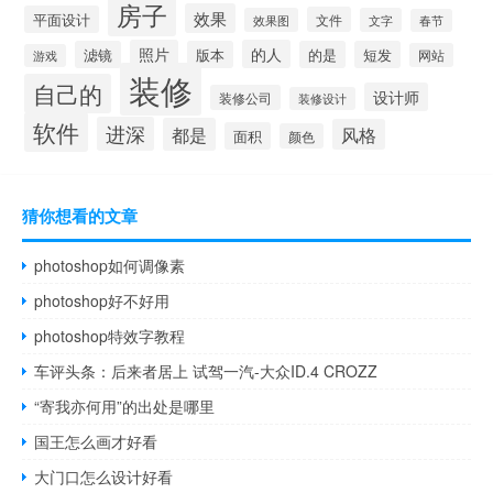
房子
效果
平面设计
文件
效果图
文字
春节
照片
的人
滤镜
版本
的是
短发
网站
游戏
装修
自己的
设计师
装修公司
装修设计
软件
进深
都是
风格
面积
颜色
猜你想看的文章
photoshop如何调像素
photoshop好不好用
photoshop特效字教程
车评头条：后来者居上 试驾一汽-大众ID.4 CROZZ
“寄我亦何用”的出处是哪里
国王怎么画才好看
大门口怎么设计好看