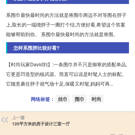
系围巾最快最时尚的方法就是将围巾两边不对等围在脖子
上,取长的一端绕脖子一圈打个结,方便好看,希望这个答案
能够帮助到你。 系围巾最快最时尚的方法就是将围。
怎样系围脖比较好看?
【时尚玩家David刘】:一条围巾并不只是御寒的搭配单品,
它更是凹造型的核武器。简直可以说是时髦人士的标配。
它随意裹住脖子就气场十足,保暖又时髦,妈妈可再...
网络标签：
丝巾
围巾
时尚
上一篇
120平方米的房子设计三室一厅