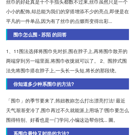
丝巾的好处真是十个手指头都数不过来,丝巾虽然只是一个
小小的配饰,却总能为我们的穿搭增添不少的亮点,即便是在
平凡的一件单品,因为有了丝巾的点缀而变得出彩...
围巾怎么围 - 苏陌 的回答
1、11围法选择将围巾先对折,围在脖子上,再将围巾散开的
两端穿到另一端里面,将围巾收拢就可以了。 2、围脖式围
法先将围巾搭在脖子上,一头长一头短,将长的那段绕。
你知道多少种系围巾的方法?
「围巾」的季节要来了,韩妞教妳怎么打出漂亮打法! 最近
天气渐渐变冷了,围巾再过不久就能派上用场了!围巾要怎么
围得特别、好看也是一门学问,小编这边帮你找... 圖。
系围巾最快又时尚的方法?