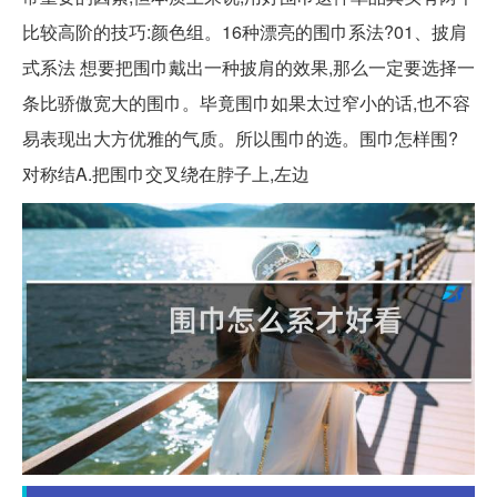
比较高阶的技巧:颜色组。16种漂亮的围巾系法?01、披肩
式系法 想要把围巾戴出一种披肩的效果,那么一定要选择一
条比骄傲宽大的围巾。毕竟围巾如果太过窄小的话,也不容
易表现出大方优雅的气质。所以围巾的选。围巾怎样围?
对称结A.把围巾交叉绕在脖子上,左边