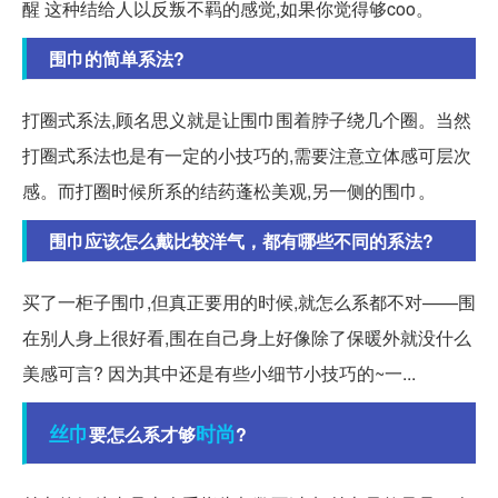
醒 这种结给人以反叛不羁的感觉,如果你觉得够coo。
围巾的简单系法?
打圈式系法,顾名思义就是让围巾围着脖子绕几个圈。当然
打圈式系法也是有一定的小技巧的,需要注意立体感可层次
感。而打圈时候所系的结药蓬松美观,另一侧的围巾。
围巾应该怎么戴比较洋气，都有哪些不同的系法?
买了一柜子围巾,但真正要用的时候,就怎么系都不对——围
在别人身上很好看,围在自己身上好像除了保暖外就没什么
美感可言? 因为其中还是有些小细节小技巧的~一...
丝巾
时尚
要怎么系才够
?