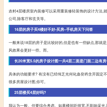
农村4层楼房室内装修可以采用重装修轻装饰的设计方法,
公司,除客厅和玄关等。
16层的房子买4楼好不好-买房–手机房天下问答
一般来说18层的房子是比较好的,但是也有一些缺点,那就
风效果会更好一些。而。
长20米宽5.5的房子设计图一共4层二面是门面二边有房
具体的功能要求? 有没有已经缉乏光何叱蛊癸坍含开固定不
很多房屋设计图,你可。
25层楼买4层好吗?
我认为一般。但要综合考虑。如果楼间距很宽,不影响采光