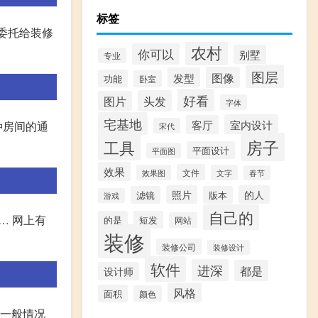
标签
委托给装修
农村
你可以
别墅
专业
图层
图像
发型
功能
卧室
好看
头发
图片
字体
宅基地
室内设计
客厅
种房间的通
宋代
房子
工具
平面设计
平面图
效果
文件
效果图
文字
春节
照片
的人
滤镜
版本
游戏
自己的
… 网上有
的是
短发
网站
装修
装修公司
装修设计
软件
进深
都是
设计师
风格
面积
颜色
。一般情况