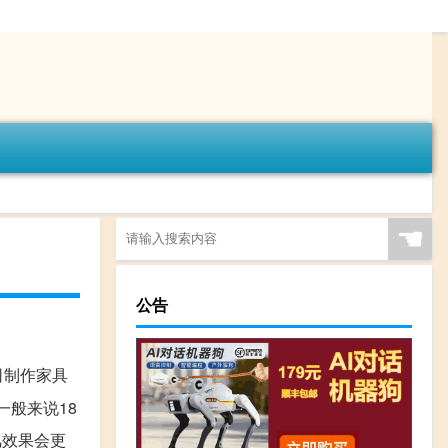
☚
公告
司制作家具
一般来说18
风效果会更