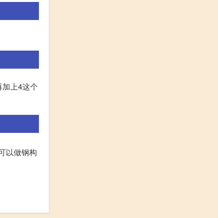
再加上4这个
你可以做钢构