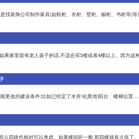
就是找装饰公司制作家具(如鞋柜、衣柜、壁柜、橱柜、书柜等)等
是如果家里面有老人孩子的话,不适合买3楼或者4楼以上。因为这
子
能更改的建设条件:比如已经定了水井\化粪池\阳台、楼梯位置…
,那么四路也相对可以考虑。如果楼间距一般,那四楼就有点低了