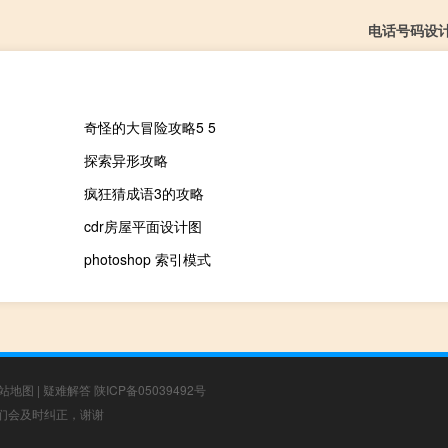
电话号码设
奇怪的大冒险攻略5 5
探索异形攻略
疯狂猜成语3的攻略
cdr房屋平面设计图
photoshop 索引模式
站地图
|
疑难解答
陕ICP备05039492号
，我们会及时纠正，谢谢