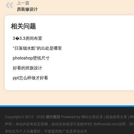
上一篇
房装修设计
相关问题
3�3.3房间布置
“日落烟水黯”的出处是哪里
photoshop壁纸尺寸
好看的班旗设计
ppt怎么样做才好看
Copyright © 2012 - 2026
设计前沿
Powered by
网站分类目录
|
精选推荐文章
|
网
声明：本站内容来自互联网，如信息有错误可发邮件到f_fb#foxmail.com说明
本站仅为个人兴趣爱好，不接盈利性广告及商业合作