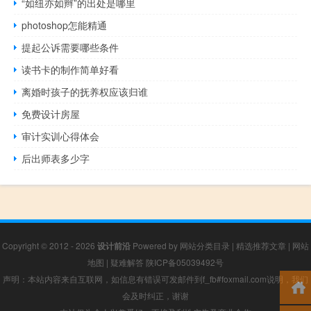
“如纽亦如辫”的出处是哪里
photoshop怎能精通
提起公诉需要哪些条件
读书卡的制作简单好看
离婚时孩子的抚养权应该归谁
免费设计房屋
审计实训心得体会
后出师表多少字
Copyright © 2012 - 2026
设计前沿
Powered by
网站分类目录
|
精选推荐文章
|
网站
地图
|
疑难解答
陕ICP备05039492号
声明：本站内容来自互联网，如信息有错误可发邮件到f_fb#foxmail.com说明，我们
会及时纠正，谢谢