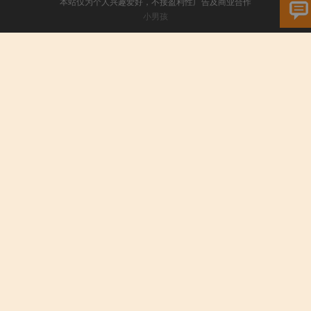
本站仅为个人兴趣爱好，不接盈利性广告及商业合作
小男孩