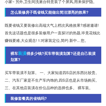
小家~ 另外,卫生间洗漱台特意装了个屏风,用来保护隐。
怎么装修房子既省钱又能做出简洁漂亮的效果?
既要省钱又要装修出高端大气上档次风格效果?感谢邀请!
首先这话题也是很多装修用户一直探讨的热题,毕竟花钱比
赚钱要难,大众观念! 1:对家装定位,简约 新中... 您。
装潢
裸车
得多少钱?买车带装潢划算?还是自己装潢
划算?
买车带装潢不划算。 一、大家知道四S店的东西比较贵。
二、汽车厂家是不生产车内饰的,四S店也是从市场购买。
三、在其他店装潢在价位品种的选择也多。 裸车装。
装修套餐真的省钱吗?