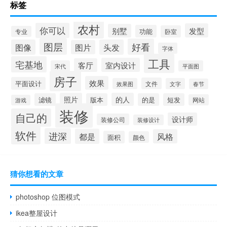
标签
农村
你可以
发型
别墅
功能
卧室
专业
图层
好看
图像
头发
图片
字体
工具
宅基地
室内设计
客厅
宋代
平面图
房子
效果
平面设计
文件
效果图
文字
春节
照片
的人
滤镜
版本
的是
短发
网站
游戏
装修
自己的
设计师
装修公司
装修设计
软件
进深
都是
风格
面积
颜色
猜你想看的文章
photoshop 位图模式
ikea整屋设计