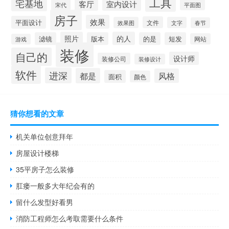
工具
宅基地
室内设计
客厅
宋代
平面图
房子
效果
平面设计
文件
效果图
文字
春节
照片
的人
滤镜
版本
的是
短发
网站
游戏
装修
自己的
设计师
装修公司
装修设计
软件
进深
都是
风格
面积
颜色
猜你想看的文章
机关单位创意拜年
房屋设计楼梯
35平房子怎么装修
肛瘘一般多大年纪会有的
留什么发型好看男
消防工程师怎么考取需要什么条件