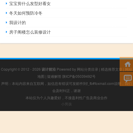
宝宝剪什么发型好看女
冬天如何预防冷冬
我设计的
房子阁楼怎么装修设计
Copyright © 2012 - 2026
设计前沿
Powered by
网站分类目录
|
精选推荐文章
|
网站
地图
|
疑难解答
陕ICP备05039492号
声明：本站内容来自互联网，如信息有错误可发邮件到f_fb#foxmail.com说明，我们
会及时纠正，谢谢
本站仅为个人兴趣爱好，不接盈利性广告及商业合作
小男孩