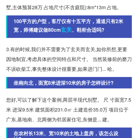
墅,主体预算28万 占地尺寸(不含庭院):8m*13m 占地。
100平方的户型，客厅仅有十五平方，通道只有2米
玄关
宽，师傅建议做80cm
、鞋柜合适吗?
3.有的时候,我们并不需要为了玄关而玄关,如你所想,更要
因地制宜,考虑具体的空间特点和尺寸。 当然装修前的磨刀
不误砍柴工,事先整体设计很重要,如果进门门... 哈。
坐南向北，面宽8米进深10米的房子怎样设计?
您好,可以了解下这个案例,两层半现代别墅。 尺 寸面宽7.5
米 进深9.5米 建筑面积231.0㎡ 土建造价35.0万 项目位于
广东,基地南、北两侧为邻居家住宅,东侧是... 建。
在农村长13米、宽10米的土地上盖房，该怎么设